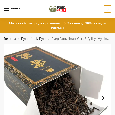
МЕНЮ
0
Миттєвий розпродаж розпочато
Знижка до 70% із кодом
“PuerSale”
Головна
Пуер
Шу Пуер
Пуер Бань Чжан Учжай Гу Шу (Му Чжи) 200 грам
/
/
/