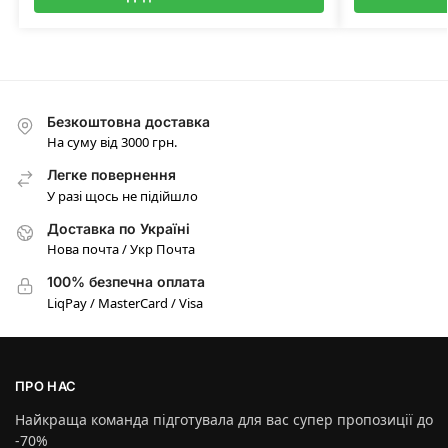
Безкоштовна доставка
На суму від 3000 грн.
Легке повернення
У разі щось не підійшло
Доставка по Україні
Нова почта / Укр Почта
100% безпечна оплата
LiqPay / MasterCard / Visa
ПРО НАС
Найкраща команда підготувала для вас супер пропозиції до
-70%