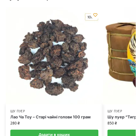
ШУ ПУЕР
ШУ ПУЕР
Лао Ча Тоу – Старі чайні голови 100 грам
Шу пуер “Тигр
280
₴
850
₴
Додати в кошик