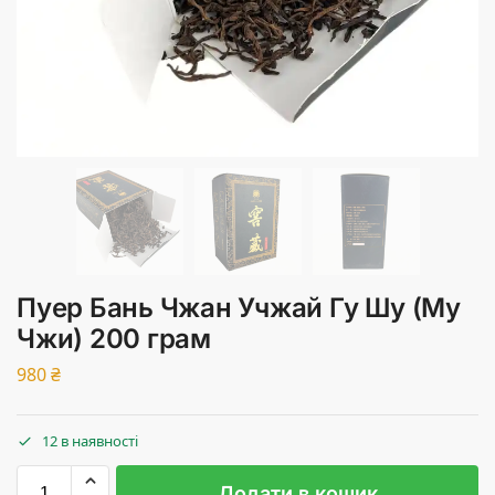
Пуер Бань Чжан Учжай Гу Шу (Му
Чжи) 200 грам
980
₴
12 в наявності
Додати в кошик