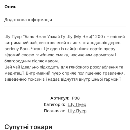
Опис
Додаткова інформація
Шу Пуер “Бань Чжан Учжай Гу Шу (Му Чжи)” 200 г – елітний
витриманий чай, виготовлений з листя стародавніх дерев
регіону Бань Чжан. Це один із найцінніших сортів пуеру,
відомий своєю глибиною смаку, насиченим ароматом і
благородним післясмаком.
Цей чай ідеально підходить для глибокого розслаблення та
медитації. Витриманий пуер сприяє поліпшенню травлення,
виведенню токсинів і надає відчуття внутрішньої гармонії.
Артикул:
P08
Категорія:
Шу Пуер
Позначка:
Шу Пуер
Супутні товари