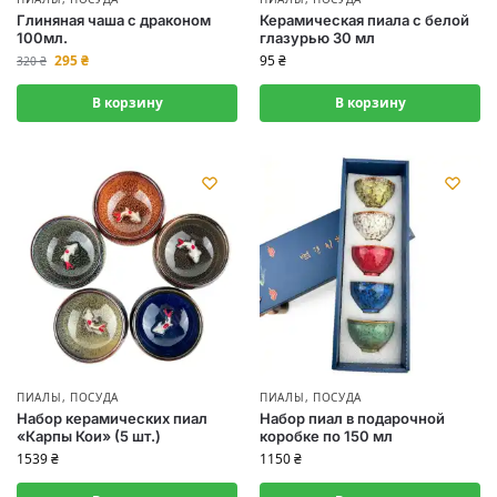
Глиняная чаша с драконом
Керамическая пиала с белой
100мл.
глазурью 30 мл
295
₴
95
₴
320
₴
В корзину
В корзину
ПИАЛЫ
,
ПОСУДА
ПИАЛЫ
,
ПОСУДА
Набор керамических пиал
Набор пиал в подарочной
«Карпы Кои» (5 шт.)
коробке по 150 мл
1539
₴
1150
₴