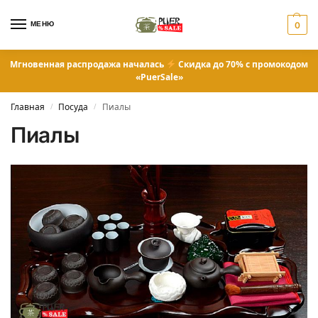
МЕНЮ
0
Мгновенная распродажа началась
Скидка до 70% с промокодом
«PuerSale»
Главная
Посуда
Пиалы
/
/
Пиалы