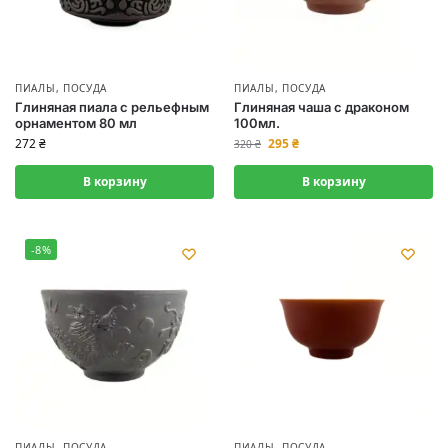
ПИАЛЫ
,
ПОСУДА
ПИАЛЫ
,
ПОСУДА
Глиняная пиала с рельефным
Глиняная чаша с драконом
орнаментом 80 мл
100мл.
272
₴
295
₴
320
₴
В корзину
В корзину
-8%
ПИАЛЫ
,
ПОСУДА
ПИАЛЫ
,
ПОСУДА