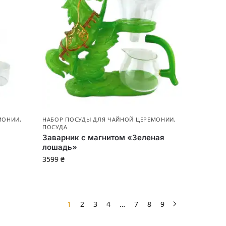
МОНИИ
,
НАБОР ПОСУДЫ ДЛЯ ЧАЙНОЙ ЦЕРЕМОНИИ
,
ПОСУДА
Заварник с магнитом «Зеленая
лошадь»
3599
₴
1
2
3
4
…
7
8
9