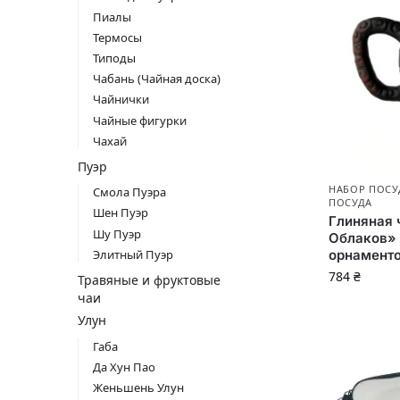
Пиалы
Термосы
Типоды
Чабань (Чайная доска)
Чайнички
Чайные фигурки
Чахай
Пуэр
НАБОР ПОСУ
Смола Пуэра
ПОСУДА
Шен Пуэр
Глиняная 
Шу Пуэр
Облаков»
Элитный Пуэр
орнамент
784
₴
Травяные и фруктовые
чаи
Улун
Габа
Да Хун Пао
Женьшень Улун