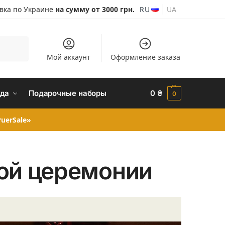
авка по Украине
на сумму от 3000 грн.
RU
UA
Поиск
Мой аккаунт
Оформление заказа
да
Подарочные наборы
0
₴
0
uerSale»
ной церемонии