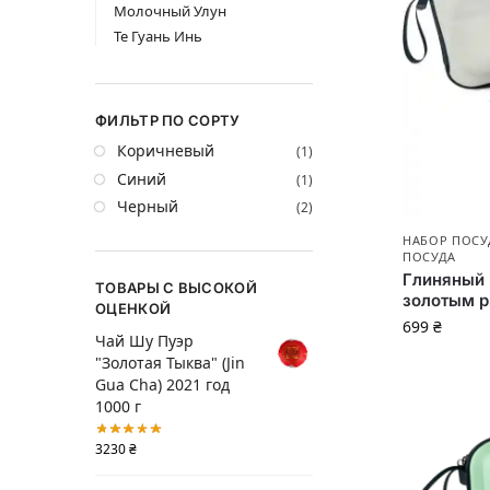
Молочный Улун
Те Гуань Инь
ФИЛЬТР ПО СОРТУ
Коричневый
(1)
Синий
(1)
Черный
(2)
НАБОР ПОСУ
ПОСУДА
Глиняный 
ТОВАРЫ С ВЫСОКОЙ
золотым 
ОЦЕНКОЙ
699
₴
Чай Шу Пуэр
"Золотая Тыква" (Jin
Gua Cha) 2021 год
1000 г
3230
₴