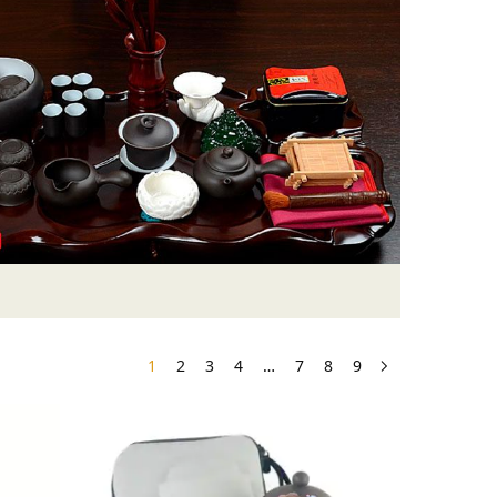
1
2
3
4
…
7
8
9