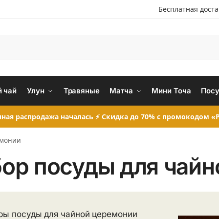
Бесплатная дост
 чай
Улун
Травяные
Матча
Мини Точа
Посу
ная распродажа началась ⚡ Скидка до 70% с промокодом «P
емонии
ор посуды для чай
ры посуды для чайной церемонии