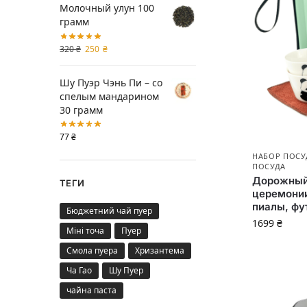
Молочный улун 100
грамм
320
₴
250
₴
Шу Пуэр Чэнь Пи – со
спелым мандарином
30 грамм
77
₴
НАБОР ПОСУ
ПОСУДА
Дорожный 
ТЕГИ
церемонии
пиалы, фу
Бюджетний чай пуер
1699
₴
Міні точа
Пуер
Смола пуера
Хризантема
Ча Гао
Шу Пуер
чайна паста