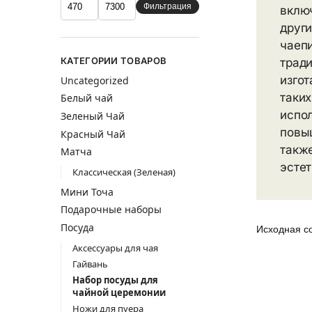
Фильтрация
включ
друг
чаепи
КАТЕГОРИИ ТОВАРОВ
трад
изгот
Uncategorized
таких
Белый чай
испо
Зеленый Чай
повыш
Красный Чай
такж
Матча
эстет
Классическая (Зеленая)
Мини Точа
Подарочные наборы
Посуда
Аксессуары для чая
Гайвань
Набор посуды для
чайной церемонии
Ножи для пуера