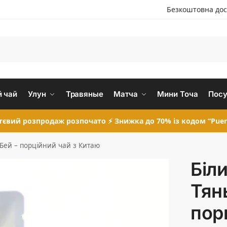
Безкоштовна дос
 чай
Улун
Травяные
Матча
Мини Точа
Посу
євий розпродаж розпочато ⚡ Знижка до 70% із кодом “Puer
 Бей – порційний чай з Китаю
Біл
Тян
пор