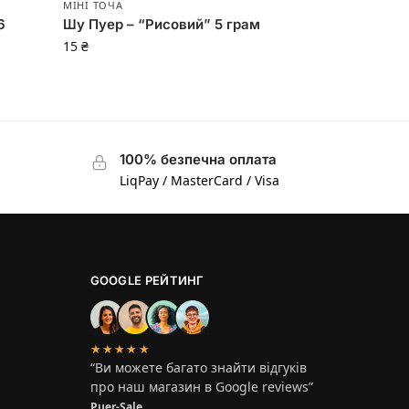
МІНІ ТОЧА
6
Шу Пуер – “Рисовий” 5 грам
15
₴
100% безпечна оплата
LiqPay / MasterCard / Visa
GOOGLE РЕЙТИНГ
★★★★★
“Ви можете багато знайти відгуків
про наш магазин в Google reviews”
Puer-Sale