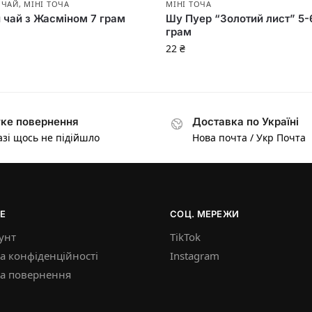
 ЧАЙ
,
МІНІ ТОЧА
МІНІ ТОЧА
й чай з Жасміном 7 грам
Шу Пуер “Золотий лист” 5-
грам
22
₴
ке повернення
Доставка по Україні
азі щось не підійшло
Нова почта / Укр Почта
Е
СОЦ. МЕРЕЖИ
унт
TikTok
а конфіденційності
Instagram
ка повернення