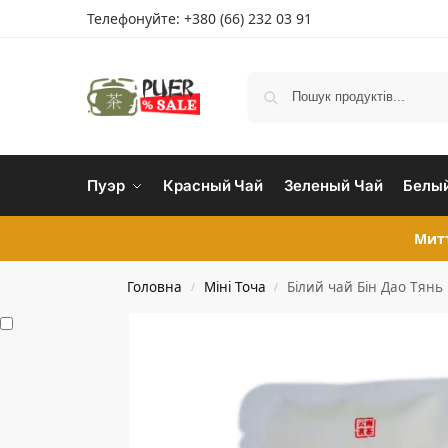
Телефонуйте:
+380 (66) 232 03 91
Пуэр
Красный Чай
Зеленый Чай
Белый
Митт
Головна
Міні Точа
Білий чай Бін Дао Тянь
/
/