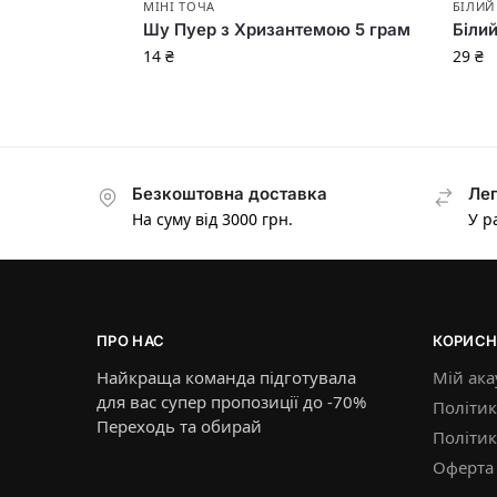
МІНІ ТОЧА
БІЛИЙ
Шу Пуер з Хризантемою 5 грам
Біли
14
₴
29
₴
Безкоштовна доставка
Лег
На суму від 3000 грн.
У р
ПРО НАС
КОРИСН
Найкраща команда підготувала
Мій ака
для вас супер пропозиції до -70%
Політик
Переходь та обирай
Політи
Оферта