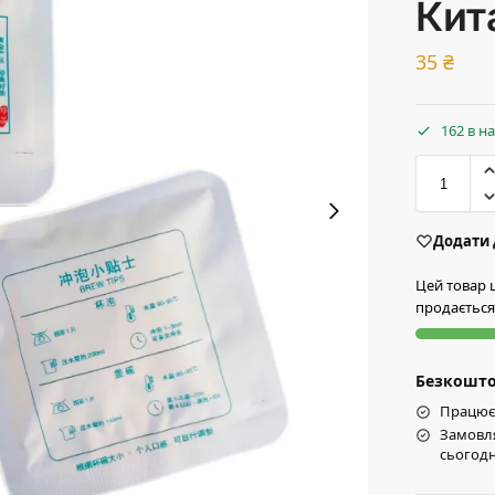
Кит
35
₴
162 в н
Додати 
Цей товар
продається
Безкоштов
Працює 
Замовля
сьогодн