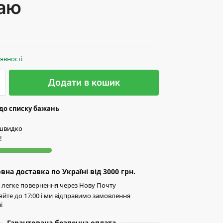
аю
аявності
Додати в кошик
до списку бажань
 швидко
!
на доставка по Україні від 3000 грн.
легке повернення через Нову Почту
йте до 17:00 і ми відправимо замовлення
і
Гарантована безпечна оплата