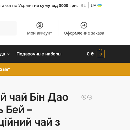
тавка по Україні
на суму від 3000 грн.
RU
UA
Шукати
Мой аккаунт
Оформление заказа
да
Подарочные наборы
0
₴
0
Sale”
ий чай Бін Дао
ь Бей –
ційний чай з