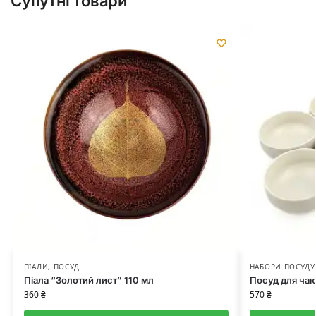
Супутні товари
ПІАЛИ
,
ПОСУД
НАБОРИ ПОСУДУ
Піала “Золотий лист” 110 мл
Посуд для чаю
360
₴
570
₴