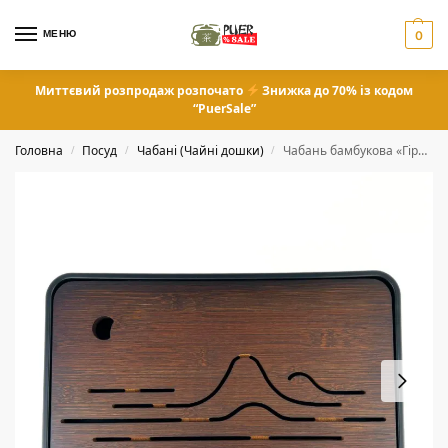
МЕНЮ
0
Миттєвий розпродаж розпочато
Знижка до 70% із кодом
“PuerSale”
Головна
Посуд
Чабані (Чайні дошки)
Чабань бамбукова «Гірський хребет» із пластиковим піддоном 37х24 см
/
/
/