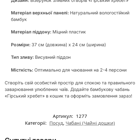
Дизайн:
Візерунок зливних отворів «Гірський хребет»
Матеріал верхньої панелі:
Натуральний вологостійкий
бамбук
Матеріал піддону:
Міцний пластик
Розміри:
37 см (довжина) х 24 см (ширина)
Тип зливу:
Висувний піддон
Місткість:
Оптимально для чаювання на 2-4 персони
Створіть свій особистий простір для спокою та правильного
заварювання улюблених чаїв. Додайте бамбукову чабань
«Гірський хребет» в кошик та оформіть замовлення зараз!
Артикул:
1277
Категорії:
Посуд
,
Чабані (Чайні дошки)