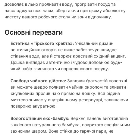
дозволяє вільно проливати воду, прогрівати посуд та
насолоджуватися чаєм, зберігаючи при цьому абсолютну
чистоту вашого робочого столу чи зони відпочинку.
Основні переваги
Естетика «Гірського хребта»:
Унікальний дизайн
вентиляційних отворів не лише забезпечує швидке
стікання води, але й створює красивий східний акцент.
Дошка виглядає автентично і чудово доповнює будь-
який набір глиняного чи порцелянового посуду.
Свобода чайного дійства:
Завдяки ґратчастій поверхні
ви можете щедро поливати чайник окропом та зливати
«нульовий» пролив чаю прямо на дошку. Вся рідина
миттєво зникає у внутрішньому резервуарі, залишаючи
поверхню акуратною.
Вологостійкий еко-бамбук:
Верхня панель виготовлена
з якісного натурального бамбука, покритого спеціальним
захисним шаром. Вона стійка до гарячої пари, не