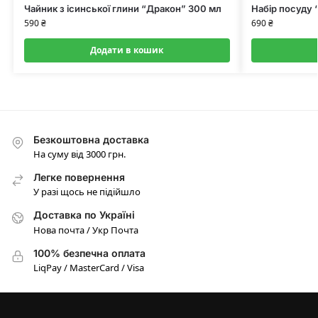
Чайник з ісинської глини “Дракон” 300 мл
Набір посуду 
590
₴
690
₴
Додати в кошик
Безкоштовна доставка
На суму від 3000 грн.
Легке повернення
У разі щось не підійшло
Доставка по Україні
Нова почта / Укр Почта
100% безпечна оплата
LiqPay / MasterCard / Visa