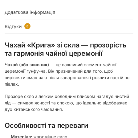
Додаткова інформація
Відгуки
0
Чахай «Крига» зі скла — прозорість
та гармонія чайної церемонії
Чахай (або зливник)
— це важливий елемент чайної
церемонії гунфу-ча. Він призначений для того, щоб
вирівняти смак чаю після заварювання і розлити настій по
піалах.
Прозоре скло з легким холодним блиском нагадує чистий
лід — символ ясності та спокою, що ідеально відображає
дух китайського чаювання.
Особливості та переваги
Матеріал:
жароміцне скло.