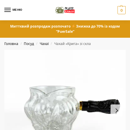
МЕНЮ
0
Миттєвий розпродаж розпочато
Знижка до 70% із кодом
“PuerSale”
Головна
Посуд
Чахаї
Чахай «Крига» зі скла
/
/
/