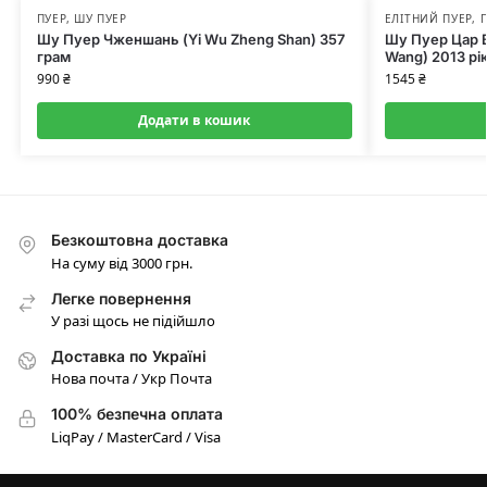
ПУЕР
,
ШУ ПУЕР
ЕЛІТНИЙ ПУЕР
,
Шу Пуер Чженшань (Yi Wu Zheng Shan) 357
Шу Пуер Цар 
грам
Wang) 2013 рі
990
₴
1545
₴
Додати в кошик
Безкоштовна доставка
На суму від 3000 грн.
Легке повернення
У разі щось не підійшло
Доставка по Україні
Нова почта / Укр Почта
100% безпечна оплата
LiqPay / MasterCard / Visa