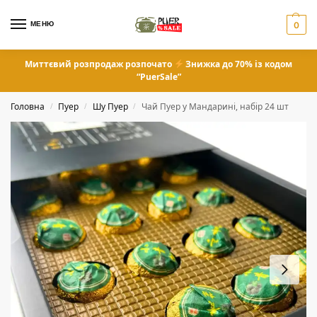
МЕНЮ
0
Миттєвий розпродаж розпочато
Знижка до 70% із кодом
“PuerSale”
Головна
Пуер
Шу Пуер
Чай Пуер у Мандарині, набір 24 шт
/
/
/