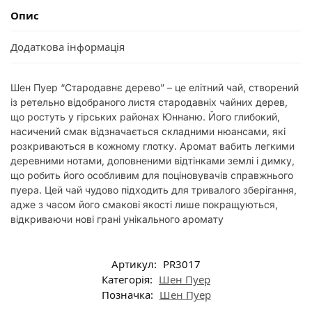
Опис
Додаткова інформація
Шен Пуер “Стародавнє дерево” – це елітний чай, створений
із ретельно відобраного листя стародавніх чайних дерев,
що ростуть у гірських районах Юннаню. Його глибокий,
насичений смак відзначається складними нюансами, які
розкриваються в кожному глотку. Аромат вабить легкими
деревними нотами, доповненими відтінками землі і димку,
що робить його особливим для поціновувачів справжнього
пуера. Цей чай чудово підходить для тривалого зберігання,
адже з часом його смакові якості лише покращуються,
відкриваючи нові грані унікального аромату
Артикул:
PR3017
Категорія:
Шен Пуер
Позначка:
Шен Пуер