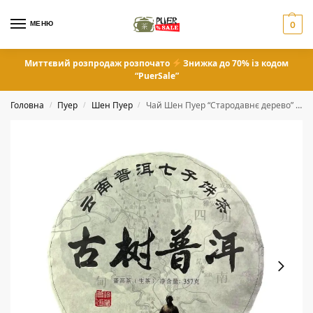
МЕНЮ
0
Миттєвий розпродаж розпочато
Знижка до 70% із кодом
“PuerSale”
Головна
Пуер
Шен Пуер
Чай Шен Пуер “Стародавнє дерево” 357 грам
/
/
/