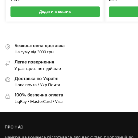
Додати в кошик
Безкоштовна доставка
На суму від 3000 грн.
Легке повернення
У разі щось не підійшло
Доставка по Україні
Нова почта / Укр Почта
100% безпечна оплата
LiqPay / MasterCard / Visa
ПРО НАС
Найкраща команда підготувала для вас супер пропозиції до