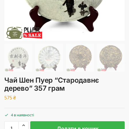
Чай Шен Пуер “Стародавнє
дерево” 357 грам
575
₴
4 в наявності
Додати в кошик