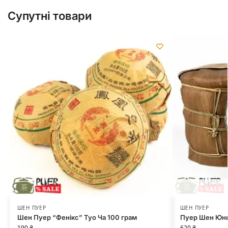
Супутні товари
ШЕН ПУЕР
ШЕН ПУЕР
Шен Пуер “Фенікс” Туо Ча 100 грам
Пуер Шен Юньн
190
₴
620
₴