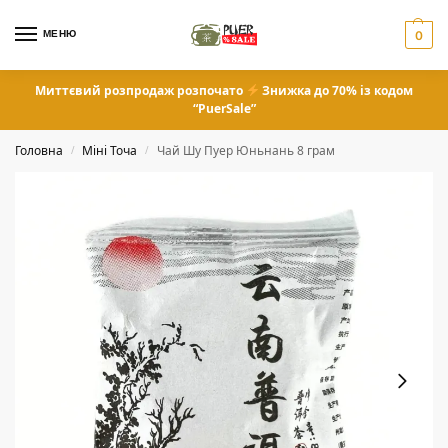
МЕНЮ
0
Миттєвий розпродаж розпочато
Знижка до 70% із кодом
“PuerSale”
Головна
Міні Точа
Чай Шу Пуер Юньнань 8 грам
/
/