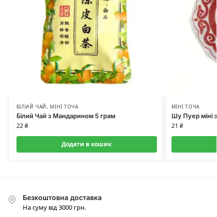
БІЛИЙ ЧАЙ
,
МІНІ ТОЧА
МІНІ ТОЧА
Білий Чай з Мандарином 5 грам
Шу Пуер міні 
22
₴
21
₴
Додати в кошик
Безкоштовна доставка
На суму від 3000 грн.