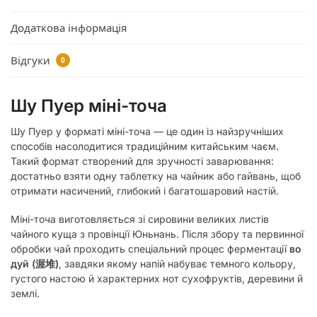
Додаткова інформація
Відгуки
0
Шу Пуер міні-точа
Шу Пуер у форматі міні-точа — це один із найзручніших
способів насолодитися традиційним китайським чаєм.
Такий формат створений для зручності заварювання:
достатньо взяти одну таблетку на чайник або гайвань, щоб
отримати насичений, глибокий і багатошаровий настій.
Міні-точа виготовляється зі сировини великих листів
чайного куща з провінції Юньнань. Після збору та первинної
обробки чай проходить спеціальний процес ферментації
во
дуй (渥堆)
, завдяки якому напій набуває темного кольору,
густого настою й характерних нот сухофруктів, деревини й
землі.