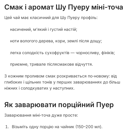
Смак і аромат Шу Пуеру міні-точа
Цей чай має класичний для Шу Пуеру профіль:
насичений, м’який і густий настій;
ноти вологого дерева, кори, землі після дощу;
легка солодкість сухофруктів — чорносливу, фініків;
приємне, тривале післясмакове відчуття.
З кожним проливом смак розкривається по-новому: від
глибоких і щільних тонів у перших заварюваннях до більш
ніжних і солодкуватих у наступних.
Як заварювати порційний Пуер
Заварювання міні-точа дуже просте:
Візьміть одну порцію на чайник (150–200 мл).