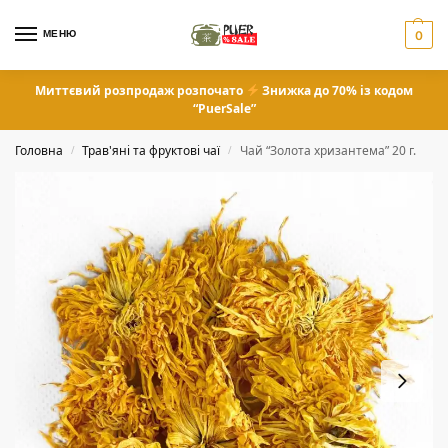
МЕНЮ
0
Миттєвий розпродаж розпочато
Знижка до 70% із кодом
“PuerSale”
Головна
Трав'яні та фруктові чаї
Чай “Золота хризантема” 20 г.
/
/