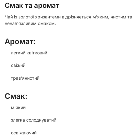
Смак та аромат
Чай із золотої хризантеми відрізняється м’яким, чистим та
ненав’язливим смаком.
Аромат:
легкий квітковий
свіжий
трав’янистий
Смак:
м’який
злегка солодкуватий
освіжаючий