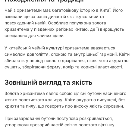
Чай з хризантеми має багатовікову історію в Китаї. Його
вживали ще за часів династій як лікувальний та
повсякденний напій. Особливо популярна золота
хризантема у південних регіонах Китаю, де її вирощують
спеціально для чайних цілей.
У китайській чайній культурі хризантема вважається
символом довголіття, спокою та внутрішньої гармонії. Квіти
збирають у період повного дозрівання, після чого акуратно
сушать, зберігаючи форму, колір та корисні властивості.
Зовнішній вигляд та якість
Золота хризантема являє собою цілісні бутони насиченого
жовто-золотистого кольору. Квіти акуратно висушені, без
крихти та пилу, що говорить про високу якість сировини.
При заварюванні бутони поступово розкриваються,
утворюючи прозорий настій світло-золотого відтінку.