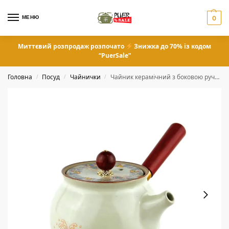
МЕНЮ
0
Миттєвий розпродаж розпочато
Знижка до 70% із кодом
“PuerSale”
Головна
Посуд
Чайнички
Чайник керамічний з боковою ручкою для чайної церемонії 200 мл
/
/
/