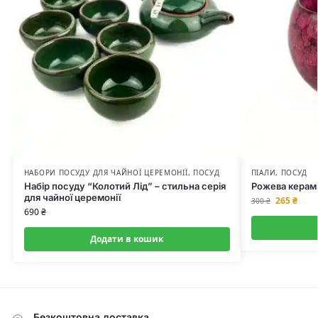
НАБОРИ ПОСУДУ ДЛЯ ЧАЙНОЇ ЦЕРЕМОНІЇ
,
ПОСУД
ПІАЛИ
,
ПОСУД
Набір посуду “Колотий Лід” – стильна серія
Рожева керамі
для чайної церемонії
265
₴
300
₴
690
₴
Додати в кошик
Безкоштовна доставка