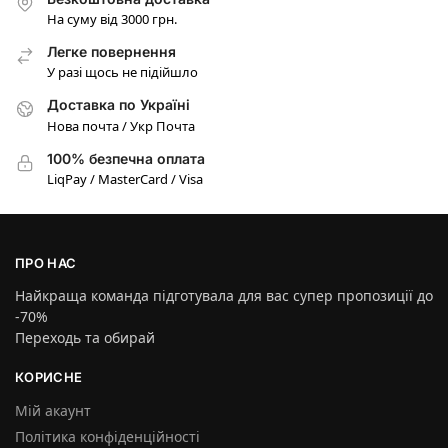
На суму від 3000 грн.
Легке повернення
У разі щось не підійшло
Доставка по Україні
Нова почта / Укр Почта
100% безпечна оплата
LiqPay / MasterCard / Visa
ПРО НАС
Найкраща команда підготувала для вас супер пропозиції до
-70%
Переходь та обирай
КОРИСНЕ
Мій акаунт
Політика конфіденційності