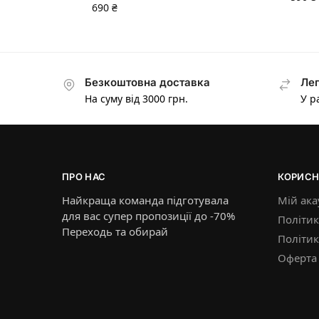
690
₴
Безкоштовна доставка
Лег
На суму від 3000 грн.
У р
ПРО НАС
КОРИСН
Найкраща команда підготувала
Мій ака
для вас супер пропозиції до -70%
Політик
Переходь та обирай
Політи
Оферта