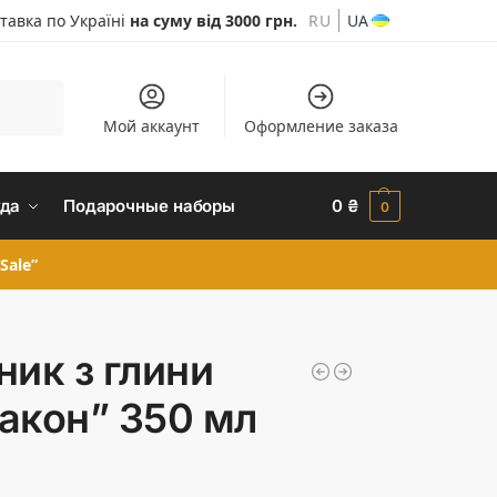
тавка по Україні
на суму від 3000 грн.
RU
UA
Шукати
Мой аккаунт
Оформление заказа
да
Подарочные наборы
0
₴
0
Sale”
ник з глини
акон” 350 мл