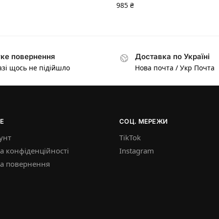
985
₴
ке повернення
Доставка по Україні
азі щось не підійшло
Нова почта / Укр Почта
Е
СОЦ. МЕРЕЖИ
унт
TikTok
а конфіденційності
Instagram
ка повернення