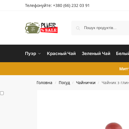
Телефонуйте:
+380 (66) 232 03 91
Пуэр
Красный Чай
Зеленый Чай
Белый
Митт
Головна
Посуд
Чайнички
Чайник з глин
/
/
/