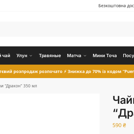
Безкоштовна дос
 чай
Улун
Травяные
Матча
Мини Точа
Посу
євий розпродаж розпочато ⚡ Знижка до 70% із кодом “Puer
и “Дракон” 350 мл
Чай
“Др
590
₴