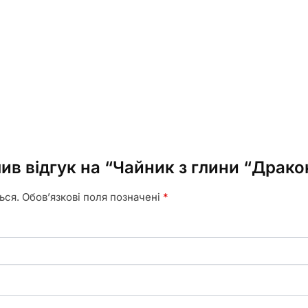
ив відгук на “Чайник з глини “Драко
ься.
Обов’язкові поля позначені
*