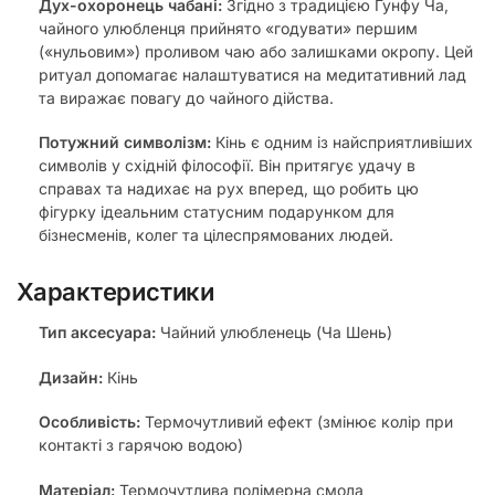
Дух-охоронець чабані:
Згідно з традицією Гунфу Ча,
чайного улюбленця прийнято «годувати» першим
(«нульовим») проливом чаю або залишками окропу. Цей
ритуал допомагає налаштуватися на медитативний лад
та виражає повагу до чайного дійства.
Потужний символізм:
Кінь є одним із найсприятливіших
символів у східній філософії. Він притягує удачу в
справах та надихає на рух вперед, що робить цю
фігурку ідеальним статусним подарунком для
бізнесменів, колег та цілеспрямованих людей.
Характеристики
Тип аксесуара:
Чайний улюбленець (Ча Шень)
Дизайн:
Кінь
Особливість:
Термочутливий ефект (змінює колір при
контакті з гарячою водою)
Матеріал:
Термочутлива полімерна смола