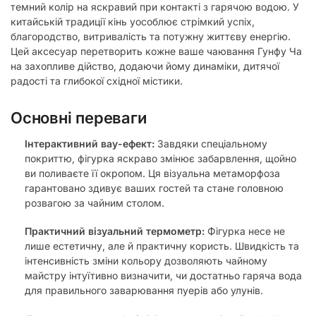
темний колір на яскравий при контакті з гарячою водою. У
китайській традиції кінь уособлює стрімкий успіх,
благородство, витривалість та потужну життєву енергію.
Цей аксесуар перетворить кожне ваше чаювання Гунфу Ча
на захопливе дійство, додаючи йому динаміки, дитячої
радості та глибокої східної містики.
Основні переваги
Інтерактивний вау-ефект:
Завдяки спеціальному
покриттю, фігурка яскраво змінює забарвлення, щойно
ви поливаєте її окропом. Ця візуальна метаморфоза
гарантовано здивує ваших гостей та стане головною
розвагою за чайним столом.
Практичний візуальний термометр:
Фігурка несе не
лише естетичну, але й практичну користь. Швидкість та
інтенсивність зміни кольору дозволяють чайному
майстру інтуїтивно визначити, чи достатньо гаряча вода
для правильного заварювання пуерів або улунів.