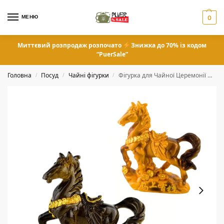
МЕНЮ
0
Миттєвий розпродаж розпочато
Знижка до 70% із кодом
“PuerSale”
Головна
Посуд
Чайні фігурки
Фігурка для Чайної Церемонії що Змінює Колір «Кінь»
/
/
/