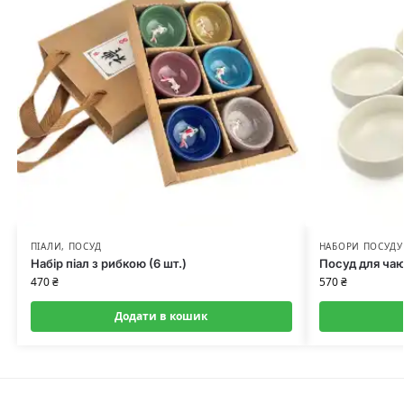
ПІАЛИ
,
ПОСУД
НАБОРИ ПОСУДУ
Набір піал з рибкою (6 шт.)
Посуд для чаю
470
₴
570
₴
Додати в кошик