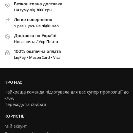
Безкоштовна доставка
На суму від 3000 грн.
Легке повернення
У разі щось не підійшло
Доставка по Україні
Нова почта / Укр Почта
100% безпечна оплата
LiqPay / MasterCard / Visa
ПРО НАС
Найкраща команда підготувала для вас супер пропозиції до
-70%
Переходь та обирай
КОРИСНЕ
Мій акаунт