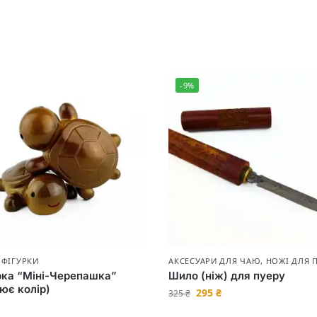
-9%
 ФІГУРКИ
АКСЕСУАРИ ДЛЯ ЧАЮ
,
НОЖІ ДЛЯ 
рка “Міні-Черепашка”
Шило (ніж) для пуеру
ює колір)
295
₴
325
₴