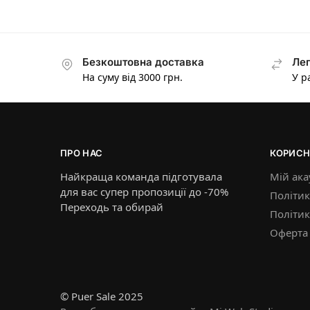
Безкоштовна доставка
Лег
На суму від 3000 грн.
У р
ПРО НАС
КОРИСН
Найкраща команда підготувала
Мій ака
для вас супер пропозиції до -70%
Політик
Переходь та обирай
Політи
Оферта
© Puer Sale 2025