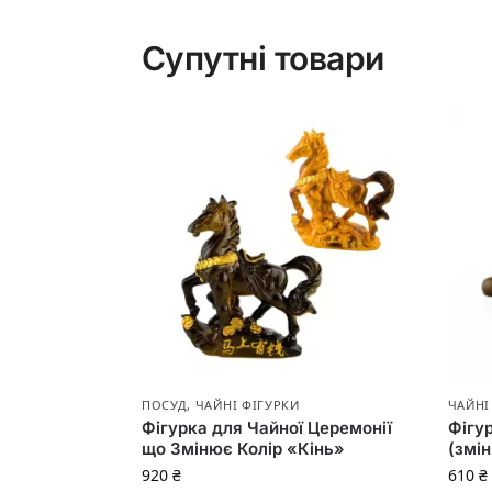
Супутні товари
ПОСУД
,
ЧАЙНІ ФІГУРКИ
ЧАЙНІ
Фігурка для Чайної Церемонії
Фігу
що Змінює Колір «Кінь»
(змін
920
₴
610
₴