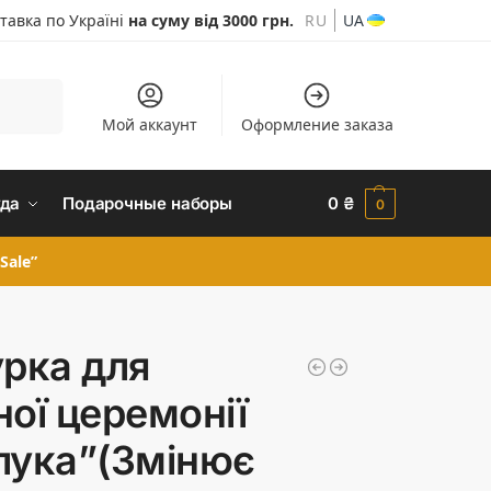
тавка по Україні
на суму від 3000 грн.
RU
UA
Шукати
Мой аккаунт
Оформление заказа
да
Подарочные наборы
0
₴
0
Sale”
урка для
ної церемонії
лука”(Змінює