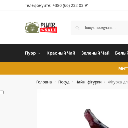
Телефонуйте:
+380 (66) 232 03 91
Пуэр
Красный Чай
Зеленый Чай
Белый
Митт
Головна
Посуд
Чайні фігурки
Фігурка дл
/
/
/