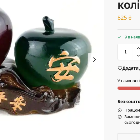
колі
825
₴
9 в ная
Додати 
У наявності
Безкоштов
Працює 
Замовля
сьогодн