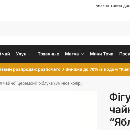
Безкоштовна дос
 чай
Улун
Травяные
Матча
Мини Точа
Посу
євий розпродаж розпочато ⚡ Знижка до 70% із кодом “Puer
я чайної церемонії “Яблука”(Змінює колір)
Фіг
чай
“Яб