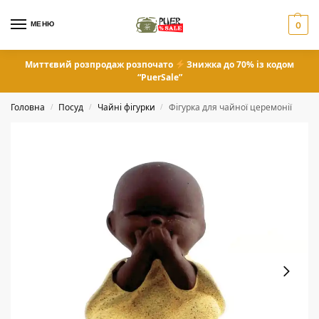
МЕНЮ
0
Миттєвий розпродаж розпочато
Знижка до 70% із кодом
“PuerSale”
Головна
Посуд
Чайні фігурки
Фігурка для чайної церемонії
/
/
/