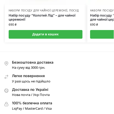
НАБОРИ ПОСУДУ ДЛЯ ЧАЙНОЇ ЦЕРЕМОНІЇ
,
ПОСУД
НАБОРИ ПОСУДУ
Набір посуду “Колотий Лід” – для чайної
Набір посуду 
церемонії
для чайної це
690
₴
690
₴
Додати в кошик
Безкоштовна доставка
На суму від 3000 грн.
Легке повернення
У разі щось не підійшло
Доставка по Україні
Нова почта / Укр Почта
100% безпечна оплата
LiqPay / MasterCard / Visa