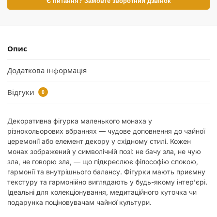
Є питання? Замовте зворотний дзвінок
Опис
Додаткова інформація
Відгуки
0
Декоративна фігурка маленького монаха у
різнокольорових вбраннях — чудове доповнення до чайної
церемонії або елемент декору у східному стилі. Кожен
монах зображений у символічній позі: не бачу зла, не чую
зла, не говорю зла, — що підкреслює філософію спокою,
гармонії та внутрішнього балансу. Фігурки мають приємну
текстуру та гармонійно виглядають у будь-якому інтер’єрі.
Ідеальні для колекціонування, медитаційного куточка чи
подарунка поціновувачам чайної культури.