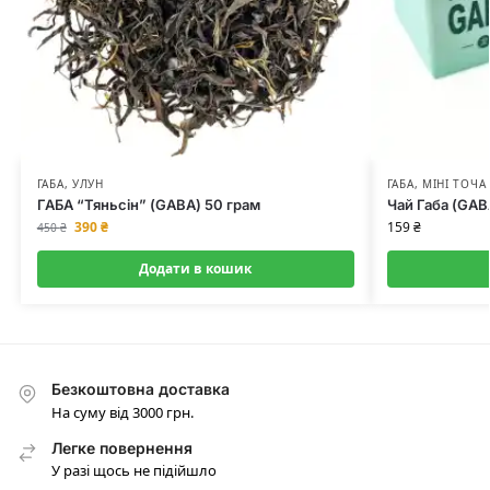
ГАБА
,
УЛУН
ГАБА
,
МІНІ ТОЧА
ГАБА “Тяньсін” (GABA) 50 грам
Чай Габа (GAB
390
₴
159
₴
450
₴
Додати в кошик
Безкоштовна доставка
На суму від 3000 грн.
Легке повернення
У разі щось не підійшло