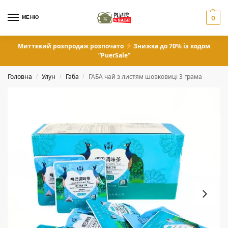
МЕНЮ
0
Миттєвий розпродаж розпочато
Знижка до 70% із кодом
“PuerSale”
Головна
Улун
Габа
ГАБА чай з листям шовковиці 3 грама
/
/
/