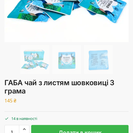
ГАБА чай з листям шовковиці 3
грама
145
₴
14 в наявності
Додати в кошик