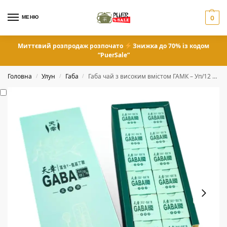
МЕНЮ
0
Миттєвий розпродаж розпочато
Знижка до 70% із кодом
“PuerSale”
Головна
Улун
Габа
Габа чай з високим вмістом ГАМК – Уп/12 шт
/
/
/