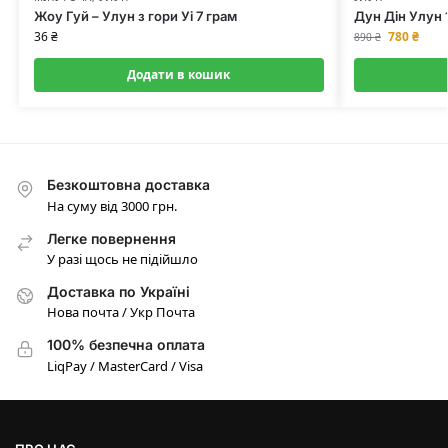
Жоу Гуй – Улун з гори Уі 7 грам
Дун Дін Улун 
36
₴
780
₴
890
₴
Додати в кошик
Безкоштовна доставка
На суму від 3000 грн.
Легке повернення
У разі щось не підійшло
Доставка по Україні
Нова почта / Укр Почта
100% безпечна оплата
LiqPay / MasterCard / Visa