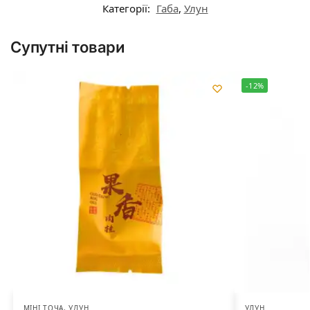
Категорії:
Габа
,
Улун
Супутні товари
-12%
МІНІ ТОЧА
,
УЛУН
УЛУН