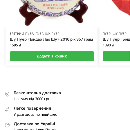
ЕЛІТНИЙ ПУЕР
,
ПУЕР
,
ШУ ПУЕР
ПУЕР
,
ШУ ПУЕР
Шу Пуер «Біндао Лао Шу» 2016 рік 357 грам
Шу Пуер “Бінд
1595
₴
1090
₴
Додати в кошик
Безкоштовна доставка
На суму від 3000 грн.
Легке повернення
У разі щось не підійшло
Доставка по Україні
Нова почта / Укр Почта