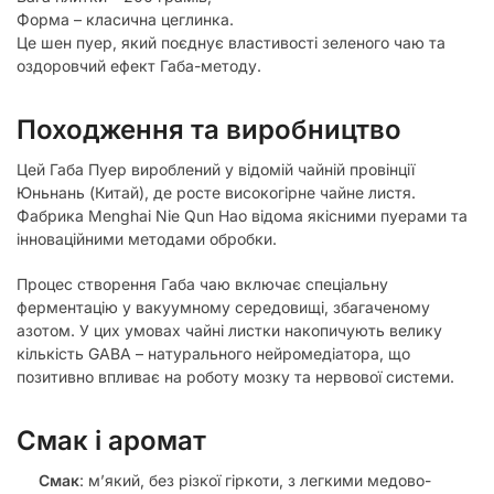
Форма – класична цеглинка.
Це шен пуер, який поєднує властивості зеленого чаю та
оздоровчий ефект Габа-методу.
Походження та виробництво
Цей Габа Пуер вироблений у відомій чайній провінції
Юньнань (Китай), де росте високогірне чайне листя.
Фабрика Menghai Nie Qun Hao відома якісними пуерами та
інноваційними методами обробки.
Процес створення Габа чаю включає спеціальну
ферментацію у вакуумному середовищі, збагаченому
азотом. У цих умовах чайні листки накопичують велику
кількість GABA – натурального нейромедіатора, що
позитивно впливає на роботу мозку та нервової системи.
Смак і аромат
Смак
: м’який, без різкої гіркоти, з легкими медово-