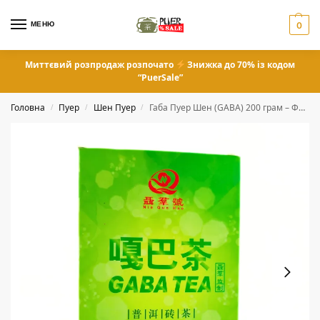
МЕНЮ
0
Миттєвий розпродаж розпочато
Знижка до 70% із кодом
“PuerSale”
Головна
Пуер
Шен Пуер
Габа Пуер Шен (GABA) 200 грам – Фабрика Menghai Nie Qun Hao
/
/
/