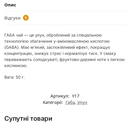
Опис
Відгуки
0
ГАБА чай — це улун, оброблений за спеціальною
технологією збагачення γ-аміномасляною кислотою
(GABA). Має м’який, заспокійливий ефект, покращує
концентрацію, знижує стрес і нормалізує тиск. У смаку
переважають солодкуваті, фруктово-деревні ноти з легкою
кислинкою.
Вага: 50 г.
Артикул:
Y17
Категорії:
Габа
,
Улун
Супутні товари