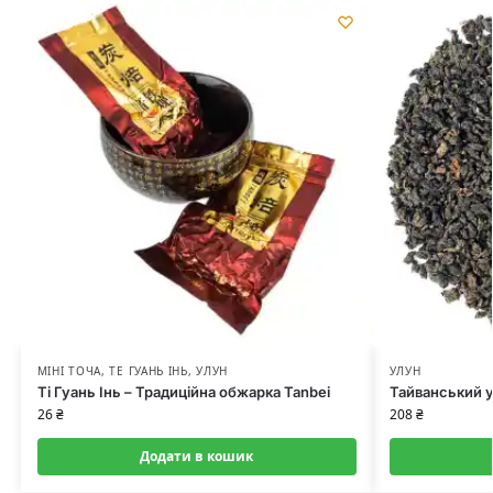
МІНІ ТОЧА
,
ТЕ ГУАНЬ ІНЬ
,
УЛУН
УЛУН
Ті Гуань Інь – Традиційна обжарка Tanbei
Тайванський у
26
₴
208
₴
Додати в кошик