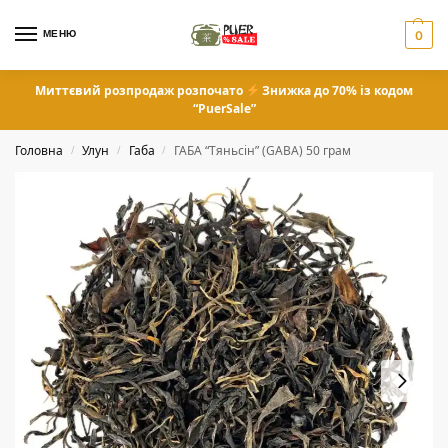
МЕНЮ
0
Миттєвий розпродаж розпочато
Знижка до 70% із кодом
“PuerSale”
Головна
Улун
Габа
ГАБА “Тяньсін” (GABA) 50 грам
/
/
/