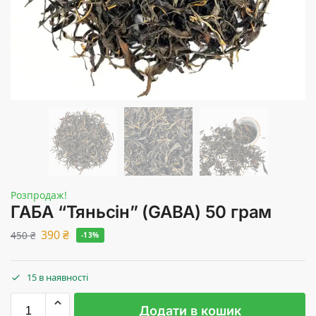
Розпродаж!
ГАБА “Тяньсін” (GABA) 50 грам
390
₴
450
₴
-13%
15 в наявності
Додати в кошик