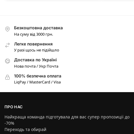
Безкоштовна доставка
На суму від 3000 грн.
Легке повернення
У разі щось не підійшло
Доставка по Україні
Нова почта / Укр Почта
100% безпечна оплата
LiqPay / MasterCard / Visa
ПРО НАС
Найкраща команда підготувала для вас супер пропозиції до
-70%
Переходь та обирай