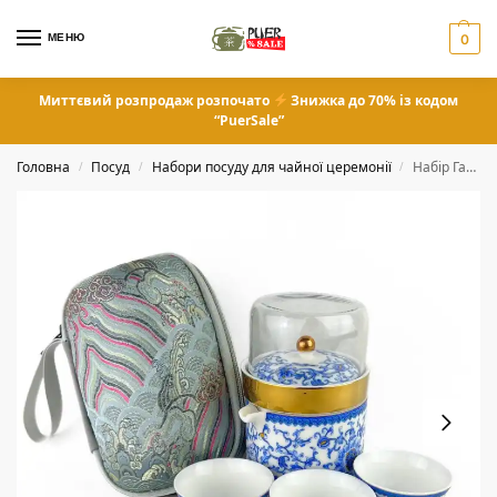
МЕНЮ
0
Миттєвий розпродаж розпочато
Знижка до 70% із кодом
“PuerSale”
Головна
Посуд
Набори посуду для чайної церемонії
Набір Гайвань та піали в кейсі
/
/
/