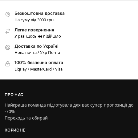
Безкоштовна доставка
На суму від 3000 грн.
Легке повернення
У разі щось не підійшло
Доставка по Україні
Нова почта / Укр Почта
100% безпечна оплата
LiqPay / MasterCard / Visa
ПРО НАС
Найкраща команда підготувала для вас супер пропозиції до
-70%
Переходь та обирай
КОРИСНЕ