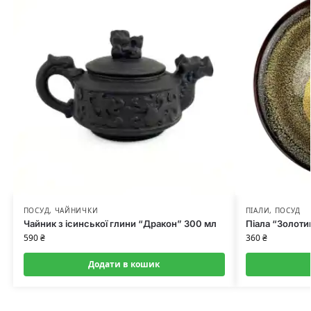
ПОСУД
,
ЧАЙНИЧКИ
ПІАЛИ
,
ПОСУД
Чайник з ісинської глини “Дракон” 300 мл
Піала “Золоти
590
₴
360
₴
Додати в кошик