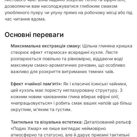
дозволяючи вам насолоджуватися глибоким смаком
улюбленого пуеру чи улуну прямо на робочому місці або під
час читання вдома.
Основні переваги
Максимальна екстракція смаку:
Щільна глиняна кришка
створює ефект «термоса» всередині кухля. Листя
розпарюється повільно та рівномірно, віддаючи воді
максимум смако-ароматичних речовин, що особливо
важливо для розкриття витриманих темних чаїв.
Ефект «чайної пам’яті»:
Як і класичні ісинські чайники,
цей кухоль має пористу неглазуровану структуру. З
кожним новим чаюванням глина вбирає ефірні олії,
«напрацьовується» і робить смак ваших напоїв ще більш
округлим, м’яким та густим.
Тактильна та візуальна естетика:
Деталізований рельєф
«Подих Хмар» не лише виглядає неймовірно
атмосферно та статусно, але й дарує приємні тактильні