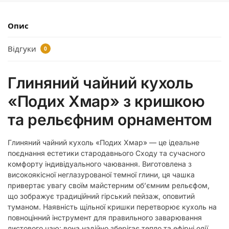
Опис
Відгуки
0
Глиняний чайний кухоль
«Подих Хмар» з кришкою
та рельєфним орнаментом
Глиняний чайний кухоль «Подих Хмар» — це ідеальне
поєднання естетики стародавнього Сходу та сучасного
комфорту індивідуального чаювання. Виготовлена з
високоякісної неглазурованої темної глини, ця чашка
привертає увагу своїм майстерним об’ємним рельєфом,
що зображує традиційний гірський пейзаж, оповитий
туманом. Наявність щільної кришки перетворює кухоль на
повноцінний інструмент для правильного заварювання
листового чаю: вона надійно зберігає тепло та ефірні олії,