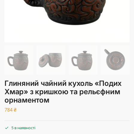
Глиняний чайний кухоль «Подих
Хмар» з кришкою та рельєфним
орнаментом
784
₴
5 в наявності