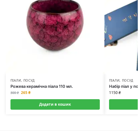
ПІАЛИ
,
ПОСУД
ПІАЛИ
,
ПОСУД
Рожева керамічна піала 110 мл.
Набір піал у п
265
₴
1150
₴
300
₴
Додати в кошик