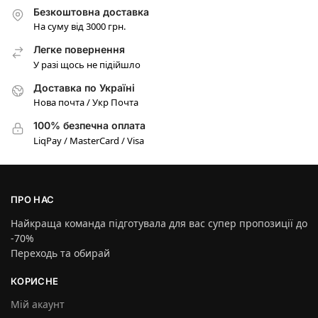
Безкоштовна доставка
На суму від 3000 грн.
Легке повернення
У разі щось не підійшло
Доставка по Україні
Нова почта / Укр Почта
100% безпечна оплата
LiqPay / MasterCard / Visa
ПРО НАС
Найкраща команда підготувала для вас супер пропозиції до
-70%
Переходь та обирай
КОРИСНЕ
Мій акаунт