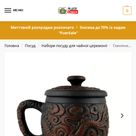
МЕНЮ
0
Миттєвий розпродаж розпочато
Знижка до 70% із кодом
“PuerSale”
Головна
Посуд
Набори посуду для чайної церемонії
Глиняний чайний кухоль «Подих Хмар» з кришкою та рельєфним орнаментом
/
/
/