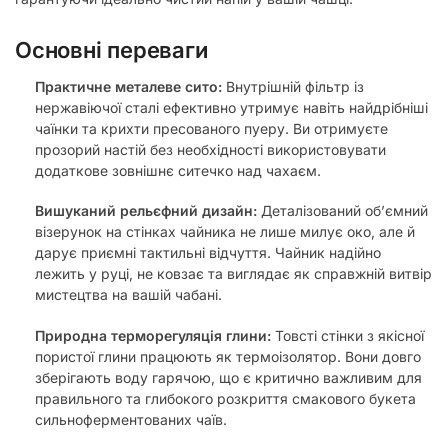
Основні переваги
Практичне металеве сито:
Внутрішній фільтр із
нержавіючої сталі ефективно утримує навіть найдрібніші
чаїнки та крихти пресованого пуеру. Ви отримуєте
прозорий настій без необхідності використовувати
додаткове зовнішнє ситечко над чахаєм.
Вишуканий рельєфний дизайн:
Деталізований об’ємний
візерунок на стінках чайника не лише милує око, але й
дарує приємні тактильні відчуття. Чайник надійно
лежить у руці, не ковзає та виглядає як справжній витвір
мистецтва на вашій чабані.
Природна терморегуляція глини:
Товсті стінки з якісної
пористої глини працюють як термоізолятор. Вони довго
зберігають воду гарячою, що є критично важливим для
правильного та глибокого розкриття смакового букета
сильноферментованих чаїв.