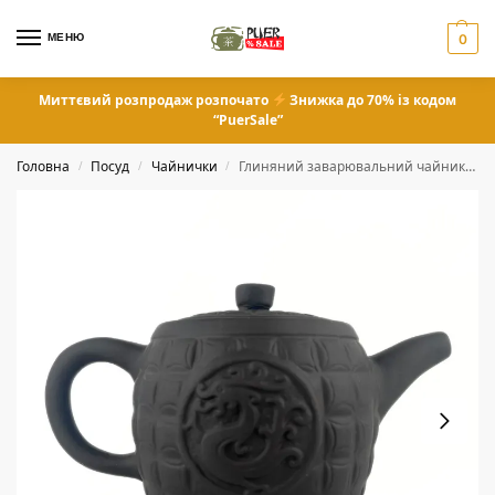
МЕНЮ
0
Миттєвий розпродаж розпочато
Знижка до 70% із кодом
“PuerSale”
Головна
Посуд
Чайнички
Глиняний заварювальний чайник з металевим ситом та рельєфним орнаментом
/
/
/