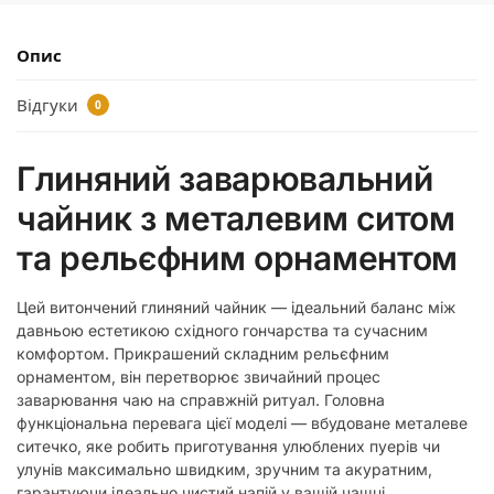
Опис
Відгуки
0
Глиняний заварювальний
чайник з металевим ситом
та рельєфним орнаментом
Цей витончений глиняний чайник — ідеальний баланс між
давньою естетикою східного гончарства та сучасним
комфортом. Прикрашений складним рельєфним
орнаментом, він перетворює звичайний процес
заварювання чаю на справжній ритуал. Головна
функціональна перевага цієї моделі — вбудоване металеве
ситечко, яке робить приготування улюблених пуерів чи
улунів максимально швидким, зручним та акуратним,
гарантуючи ідеально чистий напій у вашій чашці.