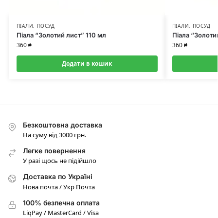
ПІАЛИ
,
ПОСУД
ПІАЛИ
,
ПОСУД
Піала “Золотий лист” 110 мл
Піала “Золоти
360
₴
360
₴
Додати в кошик
Безкоштовна доставка
На суму від 3000 грн.
Легке повернення
У разі щось не підійшло
Доставка по Україні
Нова почта / Укр Почта
100% безпечна оплата
LiqPay / MasterCard / Visa