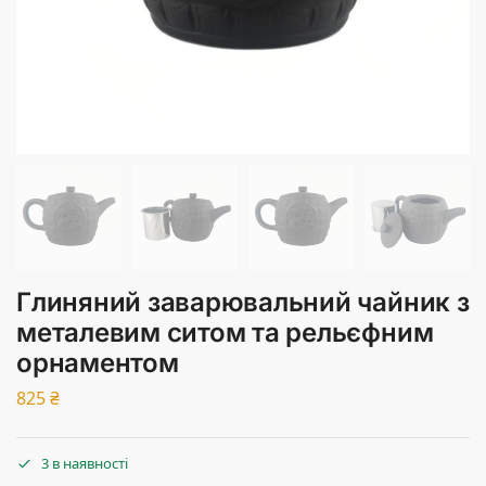
Глиняний заварювальний чайник з
металевим ситом та рельєфним
орнаментом
825
₴
3 в наявності