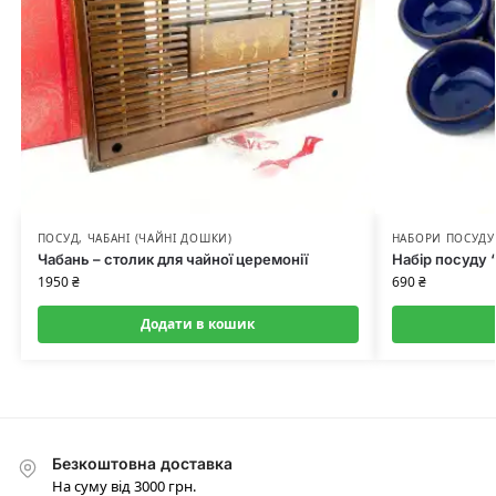
ПОСУД
,
ЧАБАНІ (ЧАЙНІ ДОШКИ)
НАБОРИ ПОСУДУ
Чабань – столик для чайної церемонії
Набір посуду 
1950
₴
690
₴
Додати в кошик
Безкоштовна доставка
На суму від 3000 грн.