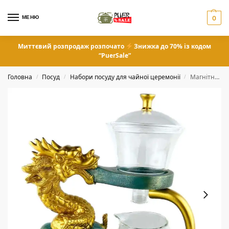
МЕНЮ
0
Миттєвий розпродаж розпочато
Знижка до 70% із кодом
“PuerSale”
Головна
Посуд
Набори посуду для чайної церемонії
Магнітний заварник “Золотий дракон”
/
/
/