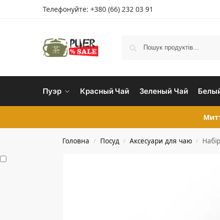
Телефонуйте:
+380 (66) 232 03 91
Пуэр
Красный Чай
Зеленый Чай
Белый
Митт
Головна
Посуд
Аксесуари для чаю
Набі
/
/
/