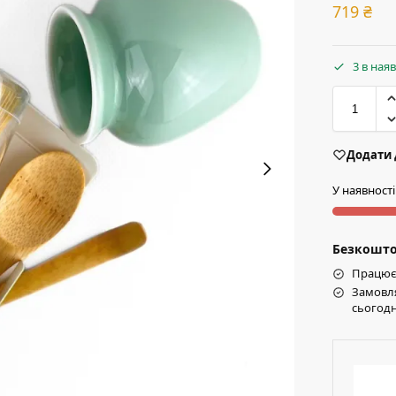
719
₴
3 в ная
Додати 
У наявності
Безкоштов
Працює 
Замовля
сьогодн