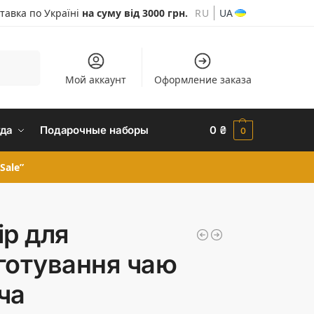
тавка по Україні
на суму від 3000 грн.
RU
UA
Шукати
Мой аккаунт
Оформление заказа
да
Подарочные наборы
0
₴
0
Sale”
ір для
готування чаю
ча