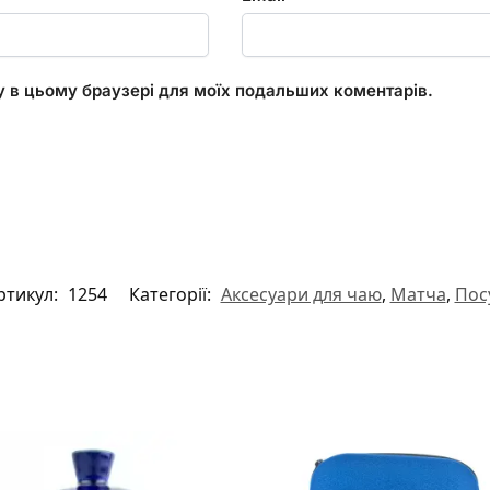
ту в цьому браузері для моїх подальших коментарів.
ртикул:
1254
Категорії:
Аксесуари для чаю
,
Матча
,
Пос