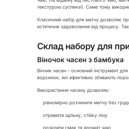
чаю. На відміну від листового чаю, мат
текстурою суспензії. Саме тому викорис
Класичний набір для матчу дозволяє при
естетичне задоволення від процесу. Таки
Склад набору для пр
Віночок часен з бамбука
Вінчик часен – основний інструмент для
ворсинок, які ефективно збивають пор
Використання часену дозволяє:
рівномірно розчинити матчу без груд
отримати щільну, стійку піну
розкрити смак та аромат чаю