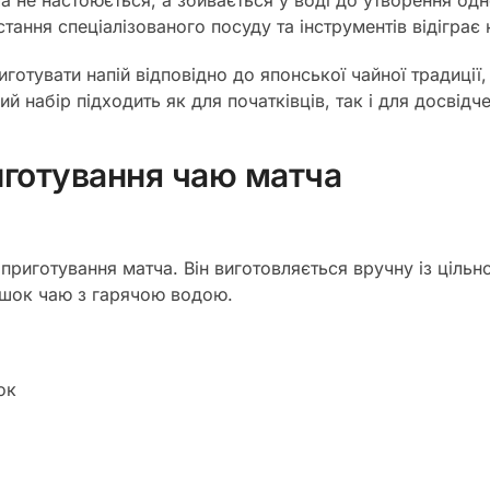
ча не настоюється, а збивається у воді до утворення одн
тання спеціалізованого посуду та інструментів відіграє
готувати напій відповідно до японської чайної традиції,
й набір підходить як для початківців, так і для досвідч
иготування чаю матча
 приготування матча. Він виготовляється вручну із цільн
ошок чаю з гарячою водою.
ок