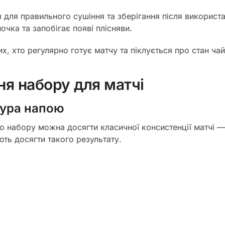
я для правильного сушіння та зберігання після викорис
чка та запобігає появі плісняви.
, хто регулярно готує матчу та піклується про стан чай
я набору для матчі
тура напою
о набору можна досягти класичної консистенції матчі — 
ть досягти такого результату.