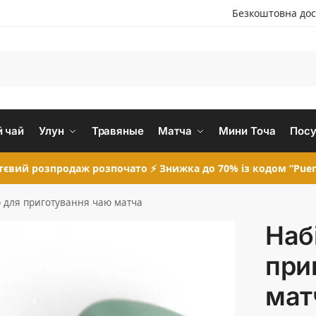
Безкоштовна дос
 чай
Улун
Травяные
Матча
Мини Точа
Посу
євий розпродаж розпочато ⚡ Знижка до 70% із кодом “Puer
р для приготування чаю матча
Наб
при
мат