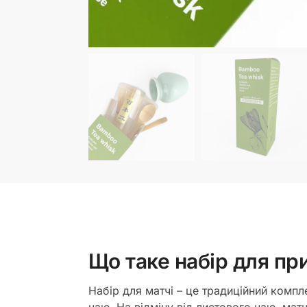
Що таке набір для пр
Набір для матчі – це традиційний комп