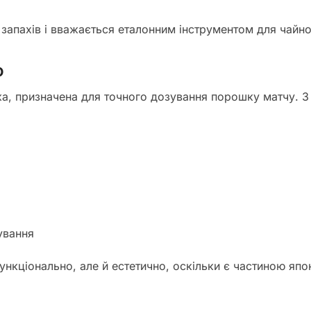
запахів і вважається еталонним інструментом для чайної
ю
а, призначена для точного дозування порошку матчу. З
ування
нкціонально, але й естетично, оскільки є частиною япон