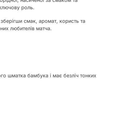
орідної, насиченої за смаком та
 ключову роль.
 зберігши смак, аромат, користь та
ених любителів матча.
ого шматка бамбука і має безліч тонких