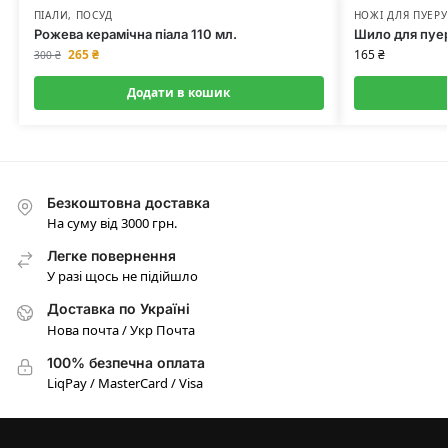
ПІАЛИ
,
ПОСУД
НОЖІ ДЛЯ ПУЕРУ
Рожева керамічна піала 110 мл.
Шило для пуе
265
₴
165
₴
300
₴
Додати в кошик
Безкоштовна доставка
На суму від 3000 грн.
Легке повернення
У разі щось не підійшло
Доставка по Україні
Нова почта / Укр Почта
100% безпечна оплата
LiqPay / MasterCard / Visa