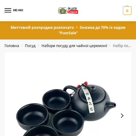
МЕНЮ
0
Миттєвий розпродаж розпочато
Знижка до 70% із кодом
“PuerSale”
Головна
Посуд
Набори посуду для чайної церемонії
Набір посуду “Чайник та 4 піали”
/
/
/