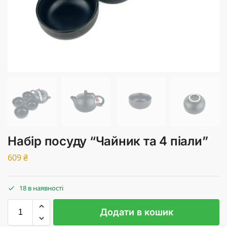
Набір посуду “Чайник та 4 піали”
609
₴
18 в наявності
Додати в кошик