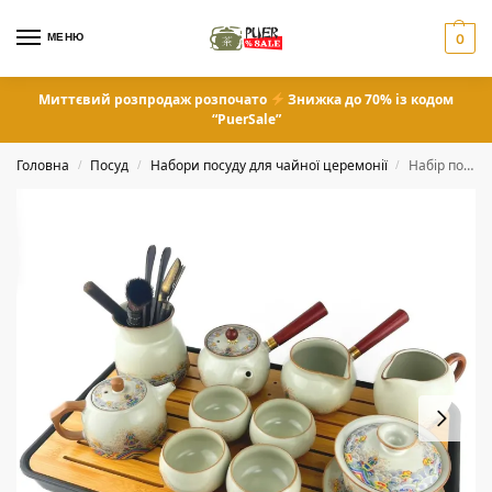
МЕНЮ
0
Миттєвий розпродаж розпочато
Знижка до 70% із кодом
“PuerSale”
Головна
Посуд
Набори посуду для чайної церемонії
Набір посуду для церемонії з чайним столиком
/
/
/