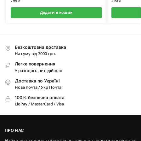
799
₴
590
₴
Додати в кошик
Безкоштовна доставка
На суму від 3000 грн.
Легке повернення
У разі щось не підійшло
Доставка по Україні
Нова почта / Укр Почта
100% безпечна оплата
LiqPay / MasterCard / Visa
ПРО НАС
Найкраща команда підготувала для вас супер пропозиції до