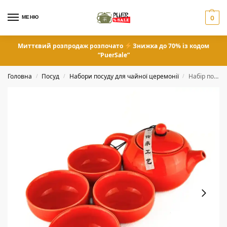
МЕНЮ
0
Миттєвий розпродаж розпочато
Знижка до 70% із кодом
“PuerSale”
Головна
Посуд
Набори посуду для чайної церемонії
Набір посуду в подарунковій упаковці
/
/
/