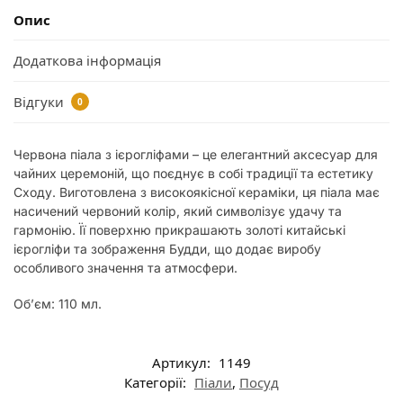
Опис
Додаткова інформація
Відгуки
0
Червона піала з ієрогліфами – це елегантний аксесуар для
чайних церемоній, що поєднує в собі традиції та естетику
Сходу. Виготовлена з високоякісної кераміки, ця піала має
насичений червоний колір, який символізує удачу та
гармонію. Її поверхню прикрашають золоті китайські
ієрогліфи та зображення Будди, що додає виробу
особливого значення та атмосфери.
Об’єм: 110 мл.
Артикул:
1149
Категорії:
Піали
,
Посуд