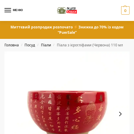
МЕНЮ
0
Миттєвий розпродаж розпочато
Знижка до 70% із кодом
“PuerSale”
Головна
Посуд
Піали
Піала з ієрогліфами (Червона) 110 мл
/
/
/