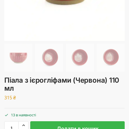
Піала з ієрогліфами (Червона) 110
мл
315
₴
13 в наявності
Додати в кошик