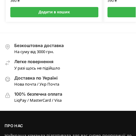
360
₴
590
₴
Додати в кошик
Безкоштовна доставка
На суму від 3000 грн.
Легке повернення
У разі щось не підійшло
Доставка по Україні
Нова почта / Укр Почта
100% безпечна оплата
LiqPay / MasterCard / Visa
ПРО НАС
Найкраща команда підготувала для вас супер пропозиції до