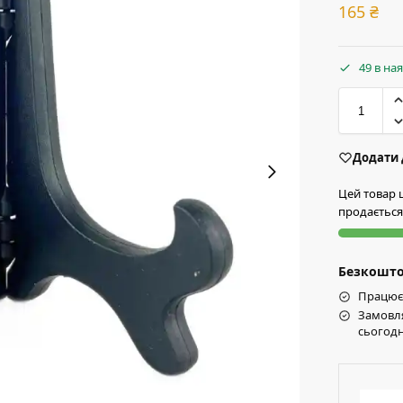
165
₴
49 в на
Додати 
Цей товар
продається
Безкоштов
Працює 
Замовля
сьогодн