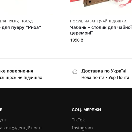
ДЛЯ ПУЕРУ
,
ПОСУД
ПОСУД
,
ЧАБАНІ (ЧАЙНІ ДОШКИ)
 для пуеру “Риба”
Чабань – столик для чайної
церемонії
1950
₴
ке повернення
Доставка по Україні
азі щось не підійшло
Нова почта / Укр Почта
Е
СОЦ. МЕРЕЖИ
унт
TikTok
а конфіденційності
Instagram