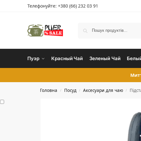
Телефонуйте:
+380 (66) 232 03 91
Пуэр
Красный Чай
Зеленый Чай
Белый
Митт
Головна
Посуд
Аксесуари для чаю
Підст
/
/
/