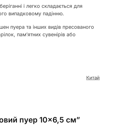
еріганні і легко складається для
його випадковому падінню.
шен пуера та інших видів пресованого
ілок, пам’ятних сувенірів або
Китай
мовий пуер 10×6,5 см”