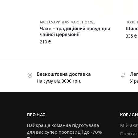
АКСЕСУАРИ ДЛЯ ЧАЮ
,
ПОСУД
НОЖІ 
Чахе – традиційний посуд для
Шило
чайної церемонії
335
₴
210
₴
Безкоштовна доставка
Лег
На суму від 3000 грн.
У р
ПРО НАС
КОРИСН
Найкраща команда підготувала
Мій ака
для вас супер пропозиції до -70%
Політик