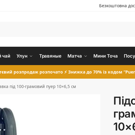
Безкоштовна дос
 чай
Улун
Травяные
Матча
Мини Точа
Посу
євий розпродаж розпочато ⚡ Знижка до 70% із кодом “Puer
авка під 100-грамовий пуер 10×6,5 см
Під
гра
10×