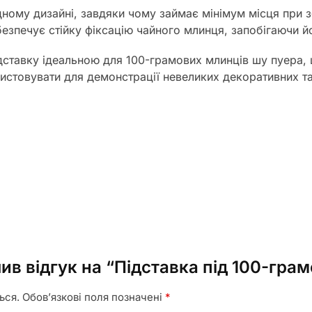
ому дизайні, завдяки чому займає мінімум місця при зб
безпечує стійку фіксацію чайного млинця, запобігаючи 
дставку ідеальною для 100-грамових млинців шу пуера, 
истовувати для демонстрації невеликих декоративних тар
ив відгук на “Підставка під 100-гра
ься.
Обов’язкові поля позначені
*