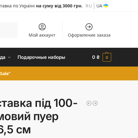
тавка по Україні
на суму від 3000 грн.
RU
UA
Шукати
Мой аккаунт
Оформление заказа
да
Подарочные наборы
0
₴
0
Sale”
ставка під 100-
мовий пуер
6,5 см