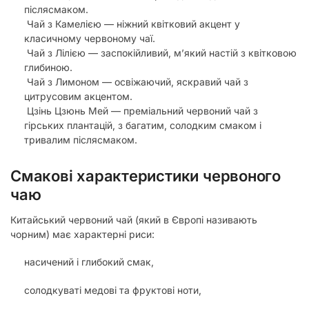
післясмаком.
Чай з Камелією — ніжний квітковий акцент у
класичному червоному чаї.
Чай з Лілією — заспокійливий, м’який настій з квітковою
глибиною.
Чай з Лимоном — освіжаючий, яскравий чай з
цитрусовим акцентом.
Цзінь Цзюнь Мей — преміальний червоний чай з
гірських плантацій, з багатим, солодким смаком і
тривалим післясмаком.
Смакові характеристики червоного
чаю
Китайський червоний чай (який в Європі називають
чорним) має характерні риси:
насичений і глибокий смак,
солодкуваті медові та фруктові ноти,