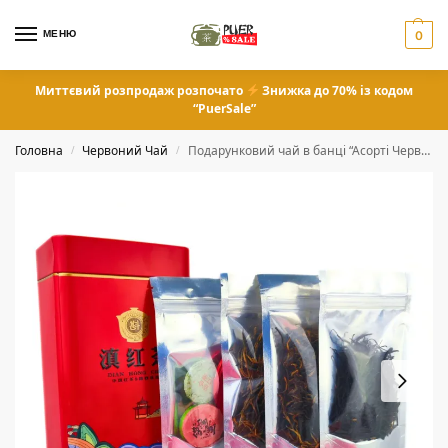
МЕНЮ
0
Миттєвий розпродаж розпочато
Знижка до 70% із кодом
“PuerSale”
Головна
Червоний Чай
Подарунковий чай в банці “Асорті Червоного Чаю”
/
/