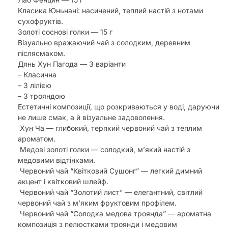
Класика Юньнані: насичений, теплий настій з нотами
сухофруктів.
Золоті соснові голки — 15 г
Візуально вражаючий чай з солодким, деревним
післясмаком.
Дянь Хун Пагода — 3 варіанти
– Класична
– З лілією
– З трояндою
Естетичні композиції, що розкриваються у воді, даруючи
не лише смак, а й візуальне задоволення.
Хун Ча — глибокий, терпкий червоний чай з теплим
ароматом.
Медові золоті голки — солодкий, м’який настій з
медовими відтінками.
Червоний чай “Квітковий Сушонг” — легкий димний
акцент і квітковий шлейф.
Червоний чай “Золотий лист” — елегантний, світлий
червоний чай з м’яким фруктовим профілем.
Червоний чай “Солодка медова троянда” — ароматна
композиція з пелюстками троянди і медовим