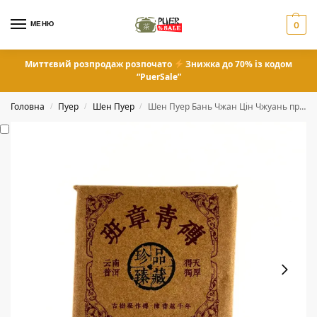
МЕНЮ
0
Миттєвий розпродаж розпочато
Знижка до 70% із кодом
“PuerSale”
Головна
Пуер
Шен Пуер
Шен Пуер Бань Чжан Цін Чжуань пресована міні-цегла 36 грам
/
/
/