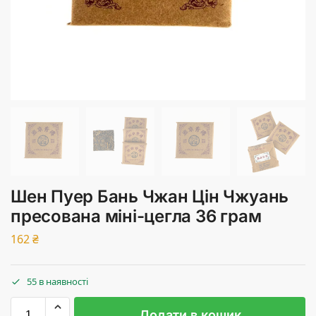
Шен Пуер Бань Чжан Цін Чжуань
пресована міні-цегла 36 грам
162
₴
55 в наявності
Додати в кошик