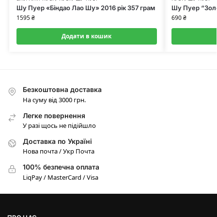
Шу Пуер «Біндао Лао Шу» 2016 рік 357 грам
Шу Пуер “Золо
1595
₴
690
₴
Додати в кошик
Безкоштовна доставка
На суму від 3000 грн.
Легке повернення
У разі щось не підійшло
Доставка по Україні
Нова почта / Укр Почта
100% безпечна оплата
LiqPay / MasterCard / Visa