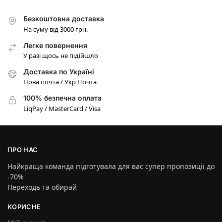
Безкоштовна доставка
На суму від 3000 грн.
Легке повернення
У разі щось не підійшло
Доставка по Україні
Нова почта / Укр Почта
100% безпечна оплата
LiqPay / MasterCard / Visa
ПРО НАС
Найкраща команда підготувала для вас супер пропозиції до
-70%
Переходь та обирай
КОРИСНЕ