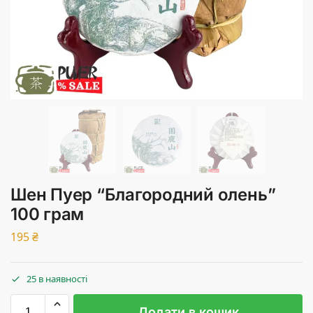
Шен Пуер “Благородний олень”
100 грам
195
₴
25 в наявності
Додати в кошик