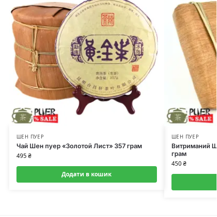
ШЕН ПУЕР
ШЕН ПУЕР
Чай Шен пуер «Золотой Лист» 357 грам
Витриманий Ш
грам
495
₴
450
₴
Додати в кошик