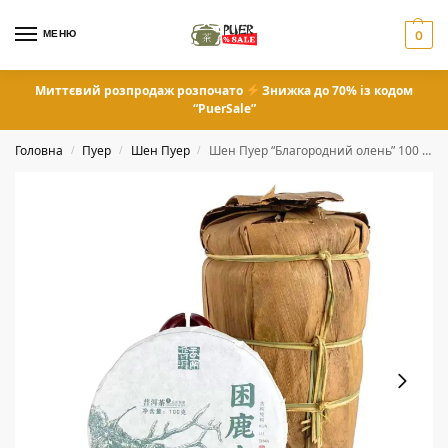
МЕНЮ
0
Миттєвий розпродаж розпочато
Знижка до 70% із кодом
“PuerSale”
Головна
Пуер
Шен Пуер
Шен Пуер “Благородний олень” 100 грам
/
/
/