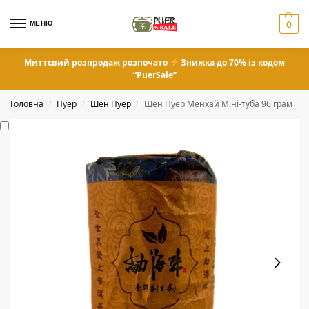
МЕНЮ
0
Миттєвий розпродаж розпочато
Знижка до 70% із кодом
“PuerSale”
Головна
Пуер
Шен Пуер
Шен Пуер Менхай Міні-туба 96 грам
/
/
/