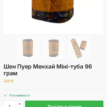
Шен Пуер Менхай Міні-туба 96
грам
349
₴
10 в наявності
Додати в кошик