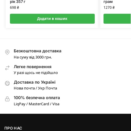
рік 357 г
грам
698
₴
1270
₴
Додати в кошик
Безкоштовна доставка
На суму від 3000 грн.
Легке повернення
У разі щось не підійшло
Доставка по Україні
Нова почта / Укр Почта
100% безпечна оплата
LiqPay / MasterCard / Visa
ПРО НАС