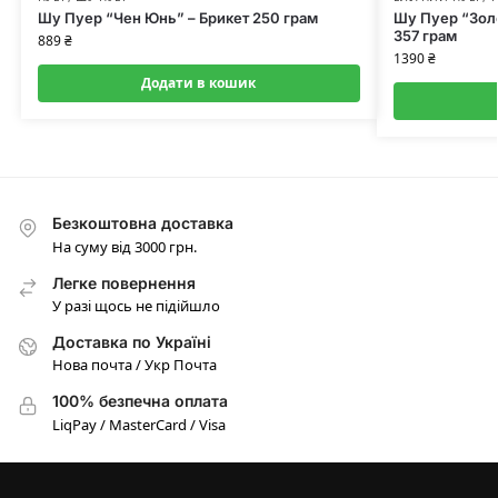
Шу Пуер “Чен Юнь” – Брикет 250 грам
Шу Пуер “Зол
357 грам
889
₴
1390
₴
Додати в кошик
Безкоштовна доставка
На суму від 3000 грн.
Легке повернення
У разі щось не підійшло
Доставка по Україні
Нова почта / Укр Почта
100% безпечна оплата
LiqPay / MasterCard / Visa