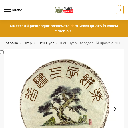
МЕНЮ
0
Миттєвий розпродаж розпочато
Знижка до 70% із кодом
“PuerSale”
Головна
Пуер
Шен Пуер
Шен Пуер Стародавній Врожаю 2017 року 357 грам
/
/
/