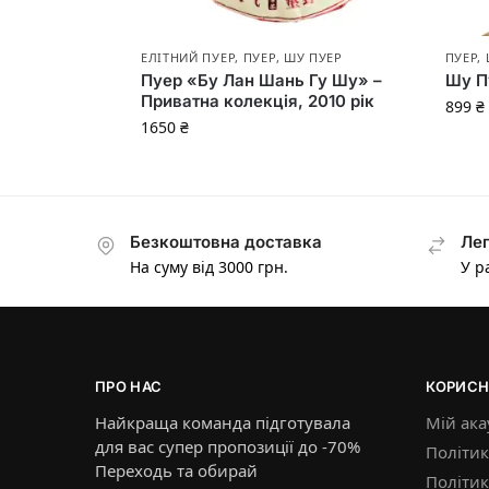
ЕЛІТНИЙ ПУЕР
,
ПУЕР
,
ШУ ПУЕР
ПУЕР
,
Пуер «Бу Лан Шань Гу Шу» –
Шу П
Приватна колекція, 2010 рік
899
₴
1650
₴
Безкоштовна доставка
Лег
На суму від 3000 грн.
У р
ПРО НАС
КОРИСН
Найкраща команда підготувала
Мій ака
для вас супер пропозиції до -70%
Політик
Переходь та обирай
Політи