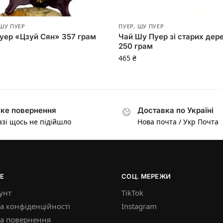
ШУ ПУЕР
ПУЕР
,
ШУ ПУЕР
уер «Цзуй Сян» 357 грам
Чай Шу Пуер зі старих дер
250 грам
465
₴
ке повернення
Доставка по Україні
азі щось не підійшло
Нова почта / Укр Почта
Е
СОЦ. МЕРЕЖИ
унт
TikTok
а конфіденційності
Instagram
ка повернення