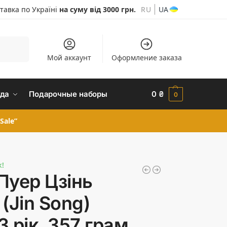
тавка по Україні
на суму від 3000 грн.
RU
UA
Шукати
Мой аккаунт
Оформление заказа
да
Подарочные наборы
0
₴
0
Sale”
ж!
Пуер Цзінь
(Jin Song)
3 рік, 357 грам