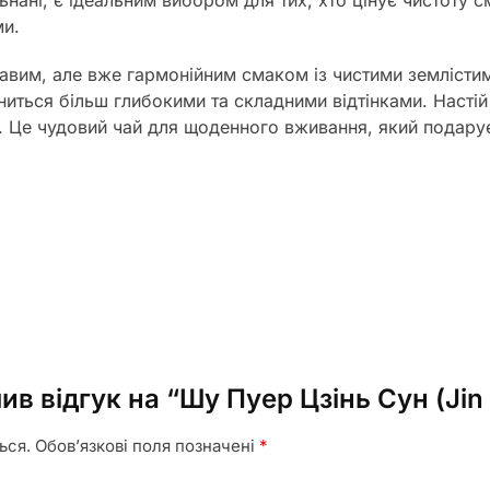
ньнані, є ідеальним вибором для тих, хто цінує чистоту
ми.
равим, але вже гармонійним смаком із чистими землісти
іниться більш глибокими та складними відтінками. Наст
ка. Це чудовий чай для щоденного вживання, який подару
в відгук на “Шу Пуер Цзінь Сун (Jin 
ься.
Обов’язкові поля позначені
*