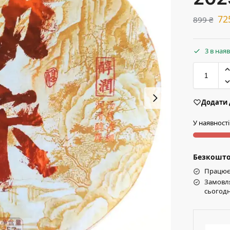
72
899
₴
3 в ная
Додати 
У наявності
Безкоштов
Працює 
Замовля
сьогодн