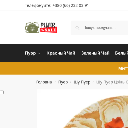
Телефонуйте:
+380 (66) 232 03 91
Пуэр
Красный Чай
Зеленый Чай
Белый
Митт
Головна
Пуер
Шу Пуер
Шу Пуер Цзінь Су
/
/
/