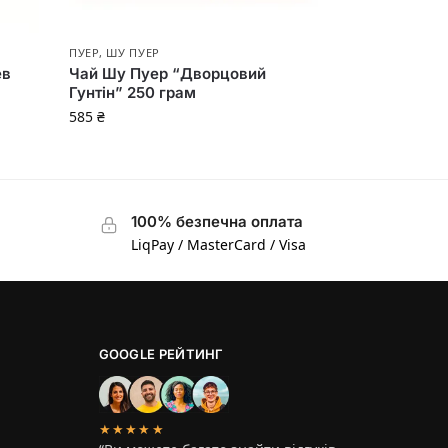
ПУЕР
,
ШУ ПУЕР
ев
Чай Шу Пуер “Дворцовий
Гунтін” 250 грам
585
₴
100% безпечна оплата
LiqPay / MasterCard / Visa
GOOGLE РЕЙТИНГ
★★★★★