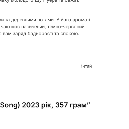
 смаку молодого Шу Пуера та бажає
ми та деревними нотами. У його ароматі
ій чаю має насичений, темно-червоний
є вам заряд бадьорості та спокою.
Китай
Song) 2023 рік, 357 грам”