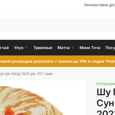
Безкоштовна дос
 чай
Улун
Травяные
Матча
Мини Точа
Посу
євий розпродаж розпочато ⚡ Знижка до 70% із кодом “Puer
н (Jin Song) 2023 рік, 357 грам
Розпрода
Шу 
Сун 
202