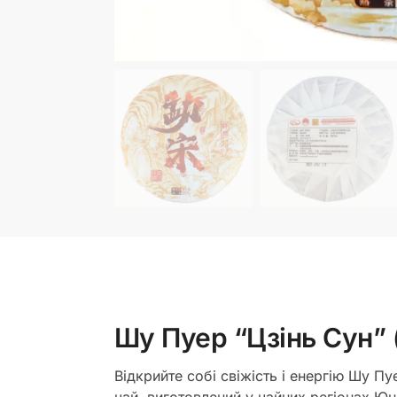
Шу Пуер “Цзінь Сун” 
Відкрийте собі свіжість і енергію Шу П