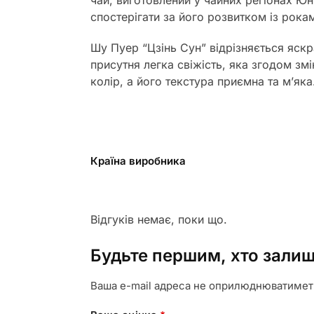
чай, виготовлений у чайних регіонах Ю
спостерігати за його розвитком із рока
Шу Пуер “Цзінь Сун” відрізняється яск
присутня легка свіжість, яка згодом зм
колір, а його текстура приємна та м’я
Країна виробника
Відгуків немає, поки що.
Будьте першим, хто залиши
Ваша e-mail адреса не оприлюднюватимет