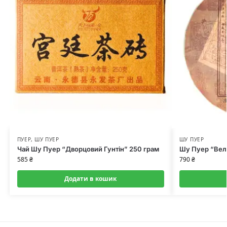
ПУЕР
,
ШУ ПУЕР
ШУ ПУЕР
Чай Шу Пуер “Дворцовий Гунтін” 250 грам
Шу Пуер “Вел
585
₴
790
₴
Додати в кошик