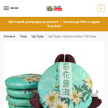
МЕНЮ
0
Миттєвий розпродаж розпочато
Знижка до 70% із кодом
“PuerSale”
Головна
Пуер
Шу Пуер
Шу Пуер з Хризантемою 100 грам
/
/
/