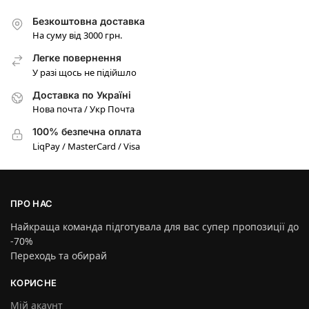
Безкоштовна доставка
На суму від 3000 грн.
Легке повернення
У разі щось не підійшло
Доставка по Україні
Нова почта / Укр Почта
100% безпечна оплата
LiqPay / MasterCard / Visa
ПРО НАС
Найкраща команда підготувала для вас супер пропозиції до
-70%
Переходь та обирай
КОРИСНЕ
Мій акаунт