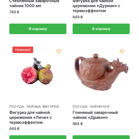
Стеклянный заварочный
Фигурка для чайной
чайник 1000 мл
церемонии «Дуриан» с
термоэффектом
749
₴
649
₴
В корзину
В корзину
Новинка!
ПОСУДА
,
ЧАЙНЫЕ ФИГУРКИ
ПОСУДА
,
ЧАЙНИЧКИ
Фигурка для чайной
Глиняный заварочный
церемонии «Личи» с
чайник «Дракон»
термоэффектом
884
₴
649
₴