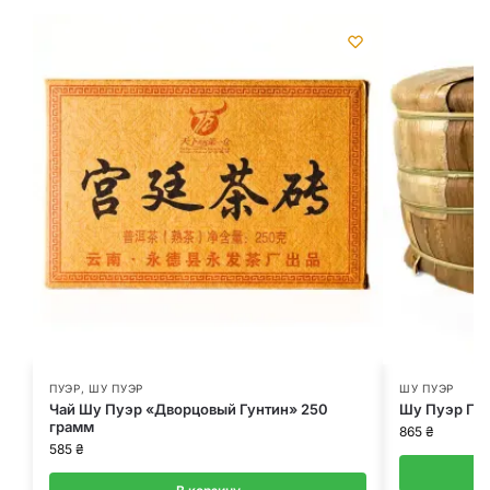
ПУЭР
,
ШУ ПУЭР
ШУ ПУЭР
Чай Шу Пуэр «Дворцовый Гунтин» 250
Шу Пуэр Пр
грамм
865
₴
585
₴