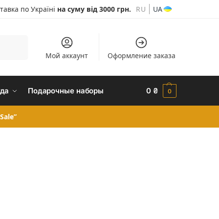
тавка по Україні
на суму від 3000 грн.
RU
UA
Шукати
Мой аккаунт
Оформление заказа
да
Подарочные наборы
0
₴
0
Sale”