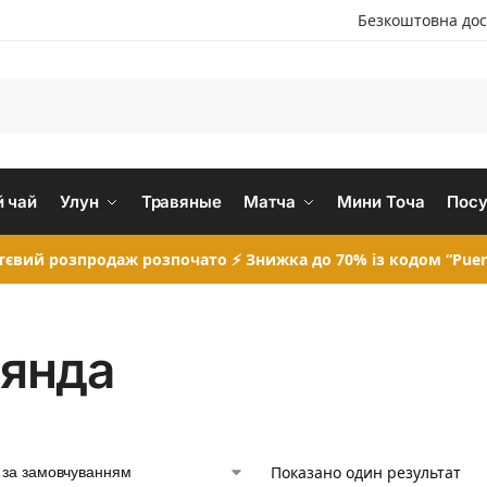
Безкоштовна дос
 чай
Улун
Травяные
Матча
Мини Точа
Посу
євий розпродаж розпочато ⚡ Знижка до 70% із кодом “Puer
янда
Показано один результат