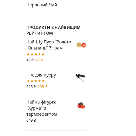
Червоний Чай
ПРОДУКТИ З НАЙВИЩИМ
РЕЙТИНГОМ
Чай Шу Пуер “Золото
Юньнань” 7 грам
19
₴
17
₴
Ніж для пуеру
325
₴
295
₴
Чайна фігурка
"Хурма" з
термоефектом
649
₴