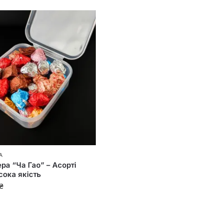
А
ра “Ча Гао” – Асорті
сока якість
₴