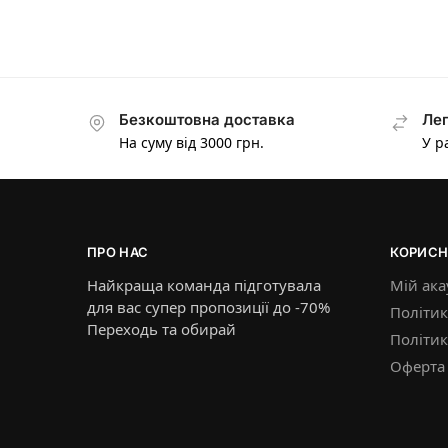
Безкоштовна доставка
Лег
На суму від 3000 грн.
У р
ПРО НАС
КОРИСН
Найкраща команда підготувала
Мій ака
для вас супер пропозиції до -70%
Політик
Переходь та обирай
Політи
Оферта