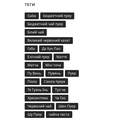
ТЕГИ
Gaba
Бюджетний пуер
Бюджетний чай пуер
Білий чай
Великий червоний халат
Габа
Да Хун Пао
Елітний пуер
Маття
Матча
Міні точа
Пу Вень
Пувень
Пуер
Піала
Смола пуера
Те Гуань Інь
Туо ча
Хризантема
Ча Гао
Червоний чай
Шен Пуер
Шу Пуер
чайна паста