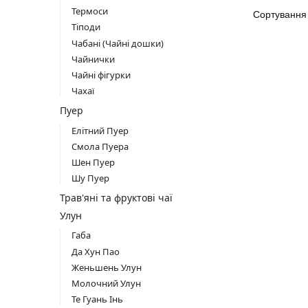
Термоси
Тіподи
Чабані (Чайні дошки)
Чайнички
Чайні фігурки
Чахаї
Пуер
Елітний Пуер
Смола Пуера
Шен Пуер
Шу Пуер
Трав'яні та фруктові чаї
Улун
Габа
Да Хун Пао
Женьшень Улун
Молочний Улун
Те Гуань Інь