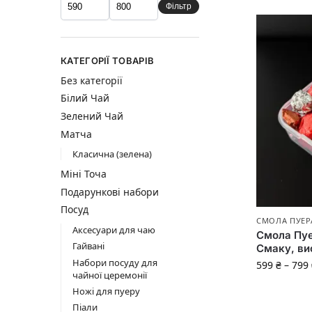
Фільтр
КАТЕГОРІЇ ТОВАРІВ
Без категорії
Білий Чай
Зелений Чай
Матча
Класична (зелена)
Міні Точа
Подарункові набори
Посуд
СМОЛА ПУЕР
Аксесуари для чаю
Смола Пуе
Гайвані
Смаку, ви
Набори посуду для
599
₴
–
799
чайної церемонії
Ножі для пуеру
Піали