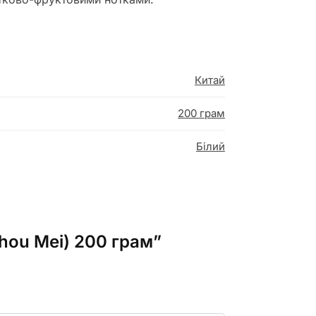
Китай
200 грам
Білий
hou Mei) 200 грам”