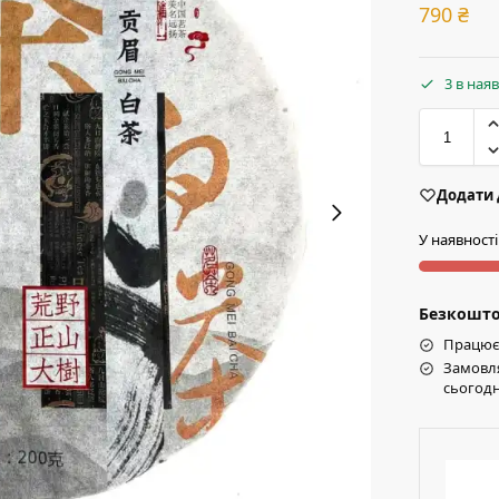
790
₴
3 в ная
Додати 
У наявності
Безкоштов
Працює 
Замовля
сьогодн