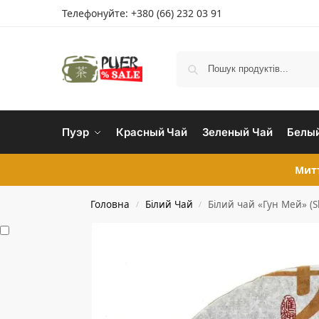
Телефонуйте:
+380 (66) 232 03 91
Пуэр
Красный Чай
Зеленый Чай
Белый
Митт
Головна
Білий Чай
Білий чай «Гун Мей» (S
/
/