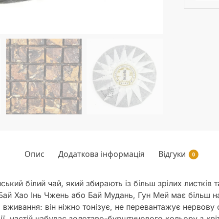
Опис
Додаткова інформація
Відгуки
0
ський білий чай, який збирають із більш зрілих листків 
 Бай Хао Інь Чжень або Бай Мудань, Гун Мей має більш н
 вживання: він ніжно тонізує, не перевантажує нервову 
ції, настій набуває золотаво-бурштинового кольору з кв