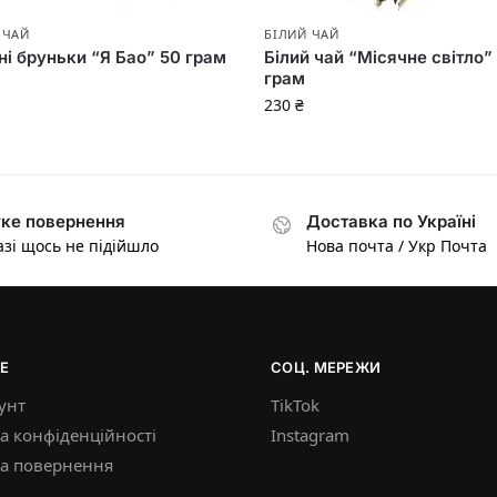
 ЧАЙ
БІЛИЙ ЧАЙ
ні бруньки “Я Бао” 50 грам
Білий чай “Місячне світло”
грам
230
₴
ке повернення
Доставка по Україні
азі щось не підійшло
Нова почта / Укр Почта
Е
СОЦ. МЕРЕЖИ
унт
TikTok
а конфіденційності
Instagram
ка повернення