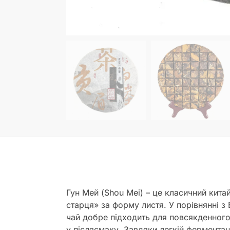
Гун Мей (Shou Mei) – це класичний китай
старця» за форму листя. У порівнянні з
чай добре підходить для повсякденного
у післясмаку. Завдяки легкій фермента