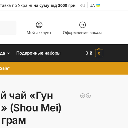
тавка по Україні
на суму від 3000 грн.
RU
UA
Шукати
Мой аккаунт
Оформление заказа
да
Подарочные наборы
0
₴
0
Sale”
ий чай «Гун
» (Shou Mei)
 грам