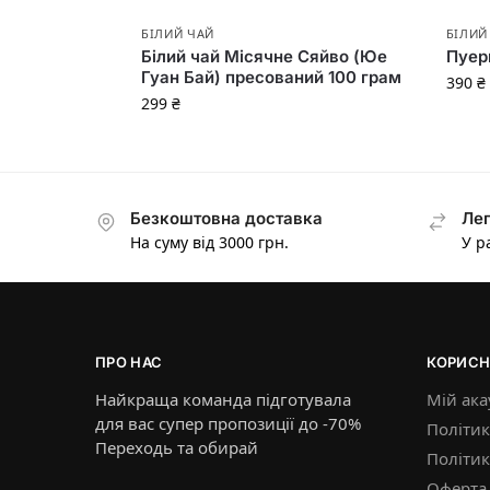
БІЛИЙ ЧАЙ
БІЛИЙ
Білий чай Місячне Сяйво (Юе
Пуер
Гуан Бай) пресований 100 грам
390
₴
299
₴
Безкоштовна доставка
Лег
На суму від 3000 грн.
У р
ПРО НАС
КОРИСН
Найкраща команда підготувала
Мій ака
для вас супер пропозиції до -70%
Політик
Переходь та обирай
Політи
Оферта