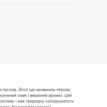
та пагонів. Його ще називають «брова
асичений смак і виразний аромат. Цей
систему і має природну солодкуватість
ітково-фруктовими нотками.