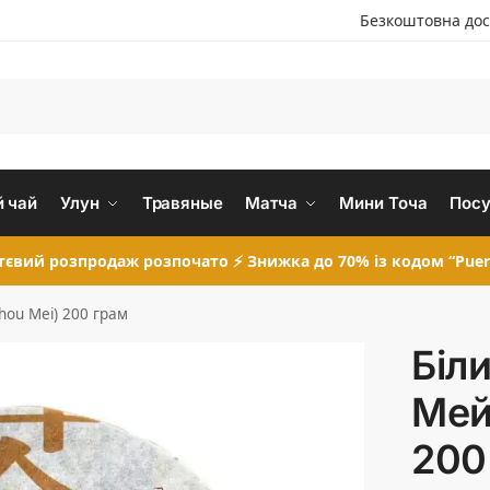
Безкоштовна дос
 чай
Улун
Травяные
Матча
Мини Точа
Посу
євий розпродаж розпочато ⚡ Знижка до 70% із кодом “Puer
hou Mei) 200 грам
Біл
Мей
200