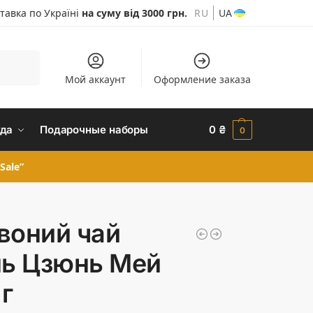
тавка по Україні
на суму від 3000 грн.
RU
UA
Шукати
Мой аккаунт
Оформление заказа
да
Подарочные наборы
0
₴
0
Sale”
воний чай
нь Цзюнь Мей
 г