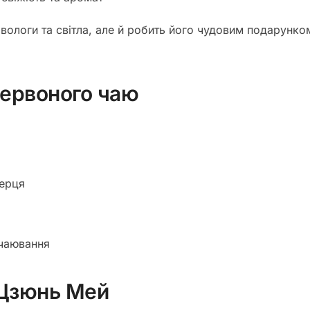
 вологи та світла, але й робить його чудовим подарунком
червоного чаю
серця
 чаювання
 Цзюнь Мей