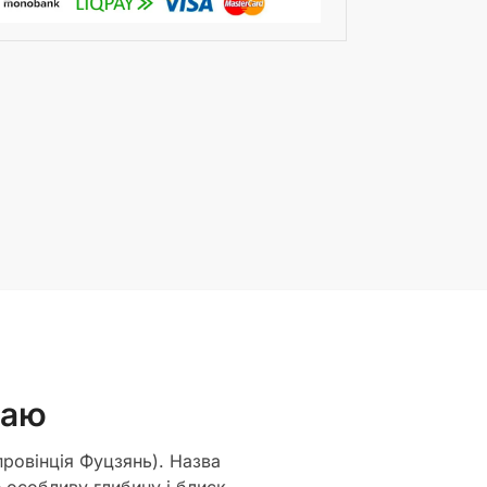
чаю
провінція Фуцзянь). Назва