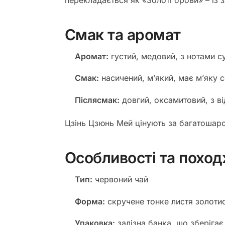
перекладається як «Золоті брови» – із 
Смак та аромат
Аромат:
густий, медовий, з нотами с
Смак:
насичений, м’який, має мʼяку 
Післясмак:
довгий, оксамитовий, з ві
Цзінь Цзюнь Мей цінують за багатошаро
Особливості та похо
Тип:
червоний чай
Форма:
скручене тонке листя золотис
Упаковка:
залізна банка, що зберігає