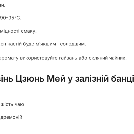
ди.
 90–95°C.
міцності смаку.
ен настій буде м’якшим і солодшим.
ромату використовуйте гайвань або скляний чайник.
інь Цзюнь Мей у залізній банц
іжість чаю
церемоній