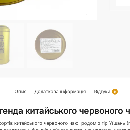
Опис
Додаткова інформація
Відгуки
0
генда китайського червоного 
ортів китайського червоного чаю, родом з гір Уїшань (