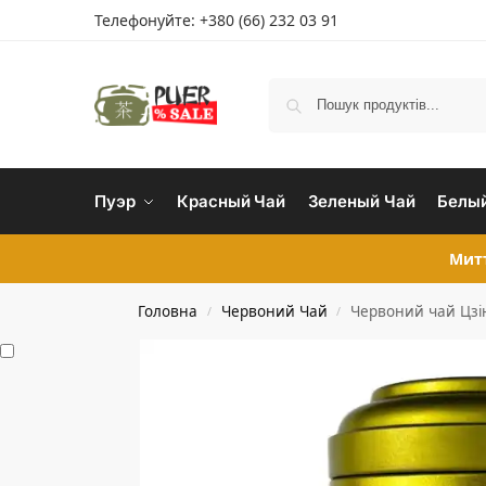
Телефонуйте:
+380 (66) 232 03 91
Пуэр
Красный Чай
Зеленый Чай
Белый
Митт
Головна
Червоний Чай
Червоний чай Цзі
/
/