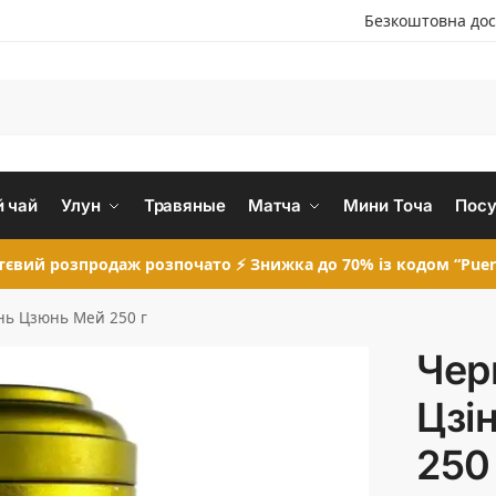
Безкоштовна дос
 чай
Улун
Травяные
Матча
Мини Точа
Посу
євий розпродаж розпочато ⚡ Знижка до 70% із кодом “Puer
нь Цзюнь Мей 250 г
Чер
Цзі
250