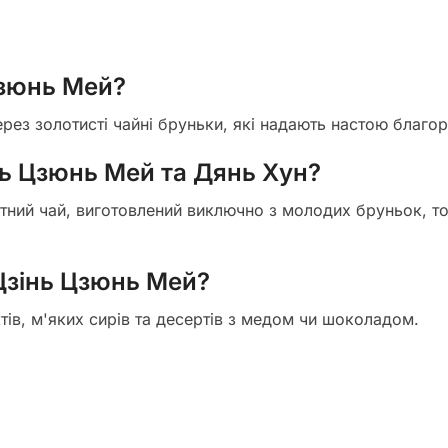
Цзюнь Мей?
рез золотисті чайні бруньки, які надають настою благо
нь Цзюнь Мей та Дянь Хун?
атний чай, виготовлений виключно з молодих бруньок, то
Цзінь Цзюнь Мей?
ктів, м'яких сирів та десертів з медом чи шоколадом.