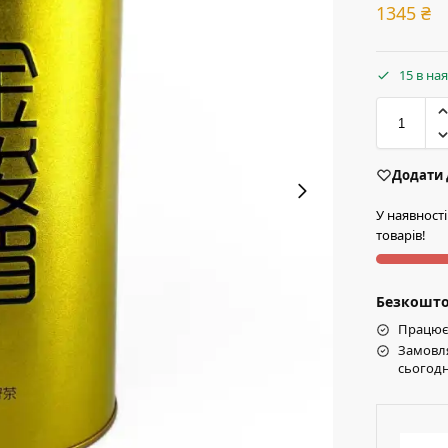
1345
₴
15 в на
Додати 
У наявност
товарів!
Безкоштов
Працює 
Замовля
сьогодн