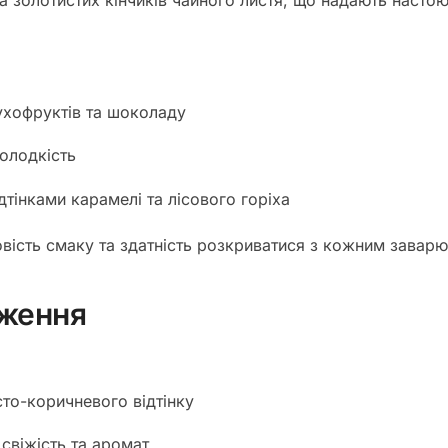
за золотистих кінчиків чайного листя, що надають настою
ухофруктів та шоколаду
солодкість
дтінками карамелі та лісового горіха
вість смаку та здатність розкриватися з кожним завар
дження
то-коричневого відтінку
 свіжість та аромат