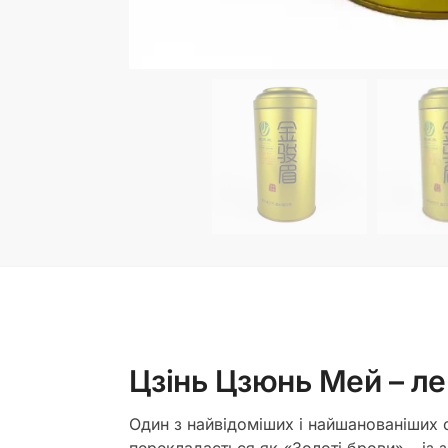
Цзінь Цзюнь Мей – ле
Один з найвідоміших і найшанованіших с