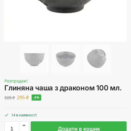
Розпродаж!
Глиняна чаша з драконом 100 мл.
295
₴
320
₴
-8%
14 в наявності
Додати в кошик