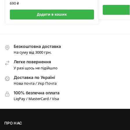
690
₴
Додати в кошик
Безкоштовна доставка
На суму від 3000 грн.
Легке повернення
У разі щось не підійшло
Доставка по Україні
Нова почта / Укр Почта
100% безпечна оплата
LiqPay / MasterCard / Visa
ПРО НАС