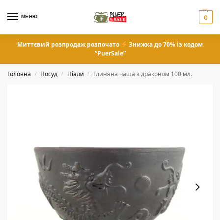
МЕНЮ
0
Миттєвий розпродаж розпочато
Знижка до 70% із кодом
“PuerSale”
Головна
Посуд
Піали
Глиняна чаша з драконом 100 мл.
/
/
/