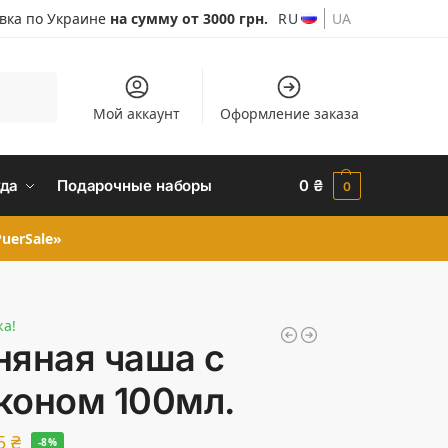
авка по Украине
на сумму от 3000 грн.
RU
UA
Поиск
Мой аккаунт
Оформление заказа
да
Подарочные наборы
0
₴
0
uerSale»
жа!
няная чаша с
коном 100мл.
5
₴
-8%