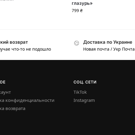
глазурь»
799
₴
кий возврат
Доставка по Украине
лучае что-то не подошло
Новая почта / Укр Почта
ОЕ
СОЦ. СЕТИ
каунт
TikTok
ка конфиденциальности
Instagram
а возврата