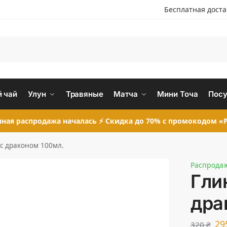
Бесплатная дост
 чай
Улун
Травяные
Матча
Мини Точа
Посу
ная распродажа началась ⚡ Скидка до 70% с промокодом «P
с драконом 100мл.
Распрода
Гли
дра
29
320
₴