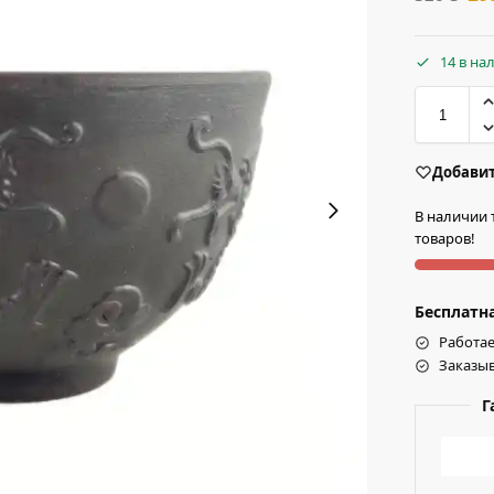
14 в на
Добавит
В наличии 
товаров!
Бесплатна
Работае
Заказыв
Г