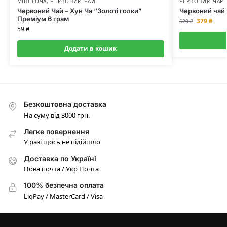
МІНІ ТОЧА
,
ЧЕРВОНИЙ ЧАЙ
ЧЕРВОНИЙ ЧАЙ
Червоний Чай – Хун Ча “Золоті голки”
Червоний чай 
Преміум 6 грам
379
₴
520
₴
59
₴
Додати в кошик
Безкоштовна доставка
На суму від 3000 грн.
Легке повернення
У разі щось не підійшло
Доставка по Україні
Нова почта / Укр Почта
100% безпечна оплата
LiqPay / MasterCard / Visa