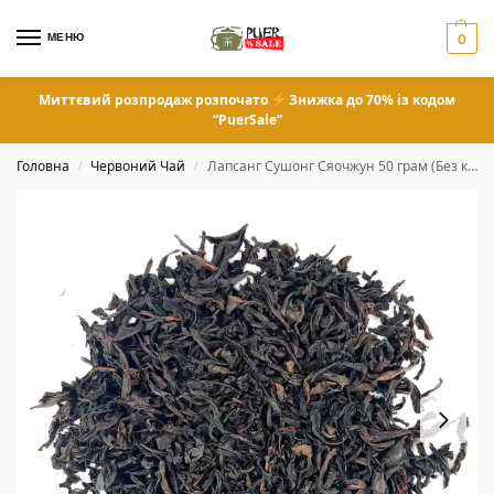
МЕНЮ
0
Миттєвий розпродаж розпочато
Знижка до 70% із кодом
“PuerSale”
Головна
Червоний Чай
Лапсанг Сушонг Сяочжун 50 грам (Без копчення)
/
/