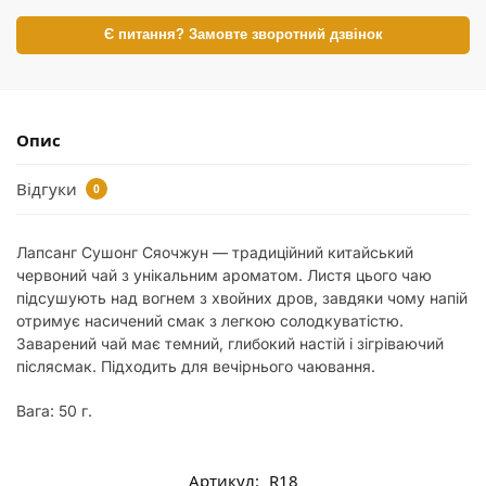
Є питання? Замовте зворотний дзвінок
Опис
Відгуки
0
Лапсанг Сушонг Сяочжун — традиційний китайський
червоний чай з унікальним ароматом. Листя цього чаю
підсушують над вогнем з хвойних дров, завдяки чому напій
отримує насичений смак з легкою солодкуватістю.
Заварений чай має темний, глибокий настій і зігріваючий
післясмак. Підходить для вечірнього чаювання.
Вага: 50 г.
Артикул:
R18