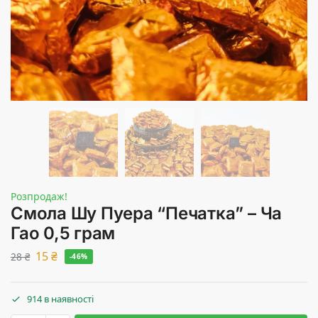
Розпродаж!
Смола Шу Пуера “Печатка” – Ча
Гао 0,5 грам
15
₴
28
₴
-46%
914 в наявності