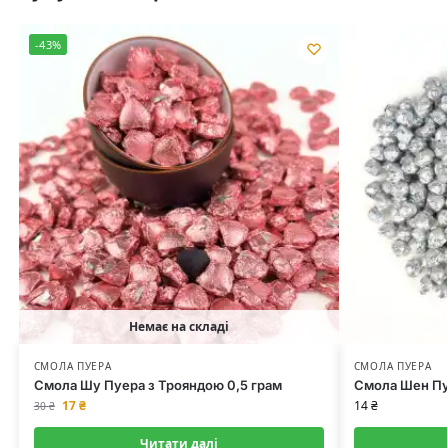
-43%
Немає на складі
СМОЛА ПУЕРА
СМОЛА ПУЕРА
Смола Шу Пуера з Трояндою 0,5 грам
Смола Шен Пуе
17
₴
14
₴
30
₴
Читати далі