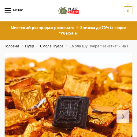
МЕНЮ
0
Миттєвий розпродаж розпочато
Знижка до 70% із кодом
“PuerSale”
Головна
Пуер
Смола Пуера
Смола Шу Пуера “Печатка” – Ча Гао 0,5 грам
/
/
/