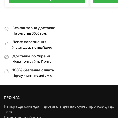
Безкоштовна доставка
На суму від 3000 грн.
Легке повернення
У разі щось не підійшло
Доставка по Україні
Нова почта / Укр Почта
100% безпечна оплата
LiqPay / MasterCard / Visa
ПРО НАС
Найкраща команда підготувала для вас супер пропозиції до
-70%
Переходь та обирай