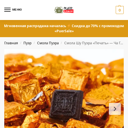
МЕНЮ
0
Мгновенная распродажа началась
Скидка до 70% с промокодом
«PuerSale»
Главная
Пуэр
Смола Пуэра
Смола Шу Пуэра «Печать» — Ча Гао 0,5 грамм
/
/
/