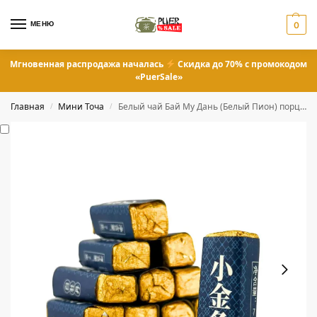
МЕНЮ
0
Мгновенная распродажа началась
Скидка до 70% с промокодом
«PuerSale»
Главная
Мини Точа
Белый чай Бай Му Дань (Белый Пион) порционный 7 грамм
/
/