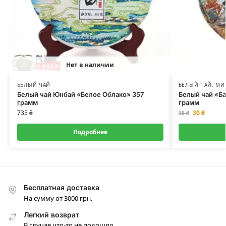
Нет в наличии
БЕЛЫЙ ЧАЙ
БЕЛЫЙ ЧАЙ
,
МИ
Белый чай Юнбай «Белое Облако» 357
Белый чай «Б
грамм
грамм
735
₴
30
₴
38
₴
Подробнее
Бесплатная доставка
На сумму от 3000 грн.
Легкий возврат
В случае что-то не подошло