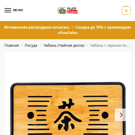
МЕНЮ
0
Мгновенная распродажа началась
Скидка до 70% с промокодом
«PuerSale»
Главная
Посуда
Чабань (Чайная доска)
Чабань с черным поддоном
/
/
/