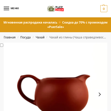
МЕНЮ
0
Мгновенная распродажа началась
Скидка до 70% с промокодом
«PuerSale»
Главная
Посуда
Чахай
Чахай из глины (Чаша справедливости) 250 мл
/
/
/