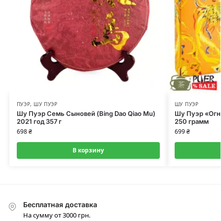
ПУЭР
,
ШУ ПУЭР
ШУ ПУЭР
Шу Пуэр Семь Сыновей (Bing Dao Qiao Mu)
Шу Пуэр «Огн
2021 год 357 г
250 грамм
698
₴
699
₴
В корзину
Бесплатная доставка
На сумму от 3000 грн.