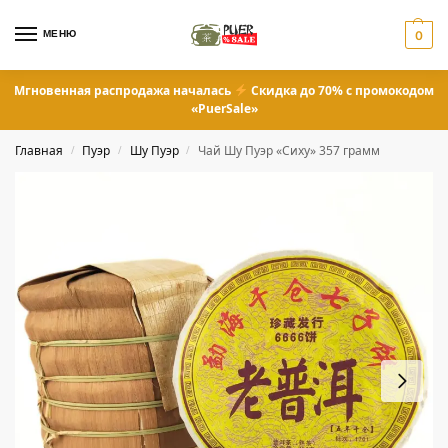
МЕНЮ
0
Мгновенная распродажа началась
Скидка до 70% с промокодом
«PuerSale»
Главная
Пуэр
Шу Пуэр
Чай Шу Пуэр «Сиху» 357 грамм
/
/
/